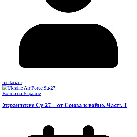
militarizm
Война на Украине
Украинские Су-27 – от Союза к войне. Часть-1