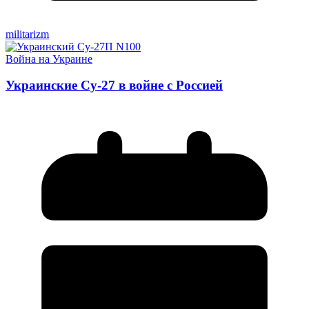
militarizm
Война на Украине
Украинские Су-27 в войне с Россией