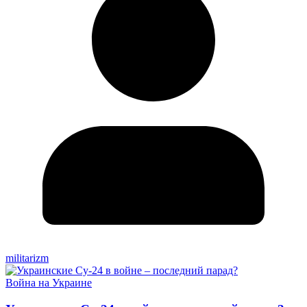
militarizm
Война на Украине