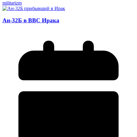
militarizm
Ан-32Б в ВВС Ирака