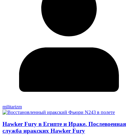
militarizm
Hawker Fury в Египте и Ираке. Послевоенная
служба иракских Hawker Fury