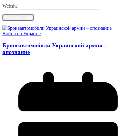
Website
Война на Украине
Бронеавтомобили Украинской армии –
опознание