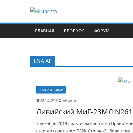
Skip
to
content
ГЛАВНАЯ
БЛОГ ЖЖ
ФОРУМ
LNA AF
ВОЙНА В ЛИВИИ
08.12.2019
militarizm
Ливийский МиГ-23МЛ N2614
7 декабря 2019 силы исламистского Правител
старого советского ПЗРК Стрела-2 сбили пр