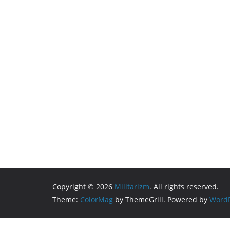
Copyright © 2026
Militarizm
. All rights reserved.
Theme:
ColorMag
by ThemeGrill. Powered by
WordP