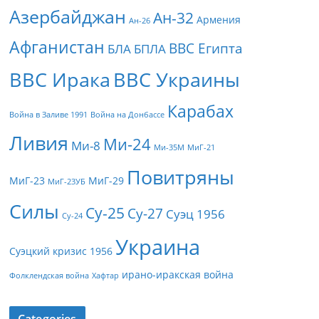
Азербайджан
Ан-32
Армения
Ан-26
Афганистан
ВВС Египта
БЛА
БПЛА
ВВС Ирака
ВВС Украины
Карабах
Война в Заливе 1991
Война на Донбассе
Ливия
Ми-24
Ми-8
Ми-35М
МиГ-21
Повитряны
МиГ-23
МиГ-29
МиГ-23УБ
Силы
Су-25
Су-27
Суэц 1956
Су-24
Украина
Суэцкий кризис 1956
ирано-иракская война
Фолклендская война
Хафтар