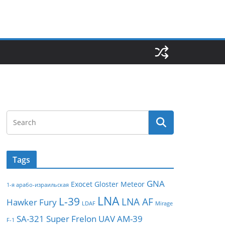
Tags
GNA
Exocet
Gloster Meteor
1-я арабо-израильская
LNA
L-39
LNA AF
Hawker Fury
LDAF
Mirage
SA-321
Super Frelon
UAV
АМ-39
F-1