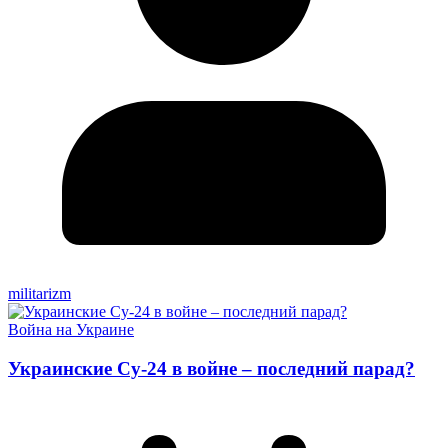
militarizm
Война на Украине
Украинские Су-24 в войне – последний парад?