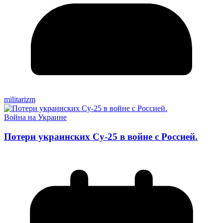
militarizm
Война на Украине
Потери украинских Су-25 в войне с Россией.