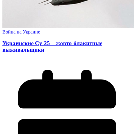
Война на Украине
Украинские Су-25 – жовто-блакитные
выживальщики