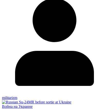
militarizm
Война на Украине