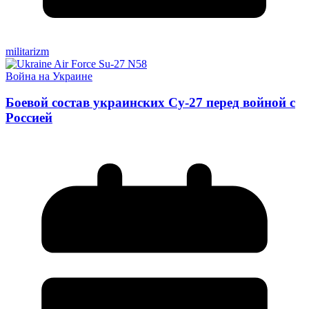
militarizm
Война на Украине
Боевой состав украинских Су-27 перед войной с
Россией