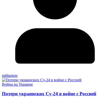
militarizm
Война на Украине
Потери украинских Су-24 в войне с Россией