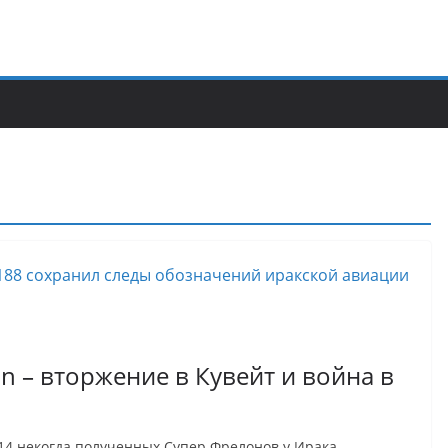
on – вторжение в Кувейт и война в
14 некогда полученных Супер Фрелонов у Ирака