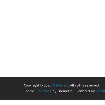
Copyright © 2026
Militarizm
. All rights reserved.
Theme:
ColorMag
by ThemeGrill. Powered by
WordP