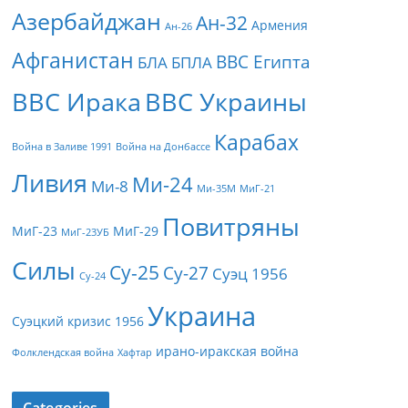
Азербайджан
Ан-32
Армения
Ан-26
Афганистан
ВВС Египта
БЛА
БПЛА
ВВС Ирака
ВВС Украины
Карабах
Война в Заливе 1991
Война на Донбассе
Ливия
Ми-24
Ми-8
Ми-35М
МиГ-21
Повитряны
МиГ-23
МиГ-29
МиГ-23УБ
Силы
Су-25
Су-27
Суэц 1956
Су-24
Украина
Суэцкий кризис 1956
ирано-иракская война
Фолклендская война
Хафтар