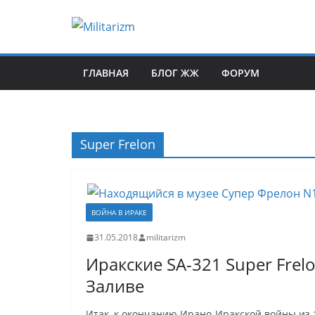
Skip
to
content
ГЛАВНАЯ
БЛОГ ЖЖ
ФОРУМ
Super Frelon
ВОЙНА В ИРАКЕ
31.05.2018
militarizm
Иракские SA-321 Super Frel
Заливе
Итак, к окончанию Ирано-Иракской войны из 