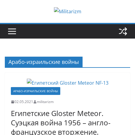
Skip
to
content
Арабо-израильские войны
АРАБО-ИЗРАИЛЬСКИЕ ВОЙНЫ
02.05.2021
militarizm
Египетские Gloster Meteor.
Суэцкая война 1956 – англо-
французское вторжение.