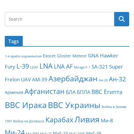
Tags
GNA
Hawker
Exocet
Gloster Meteor
1-я арабо-израильская
LNA
L-39
LNA AF
Fury
SA-321
Super
LDAF
Mirage F-1
Азербайджан
Ан-32
Frelon
UAV
АМ-39
Ан-26
Афганистан
ВВС Египта
БЛА
БПЛА
Армения
ВВС Ирака
ВВС Украины
Война в Заливе
Ливия
Карабах
Ми-8
1991
Война на Донбассе
Ми-24
МиГ-23
МиГ-29
Ми-35М
МиГ-21
МиГ-23УБ