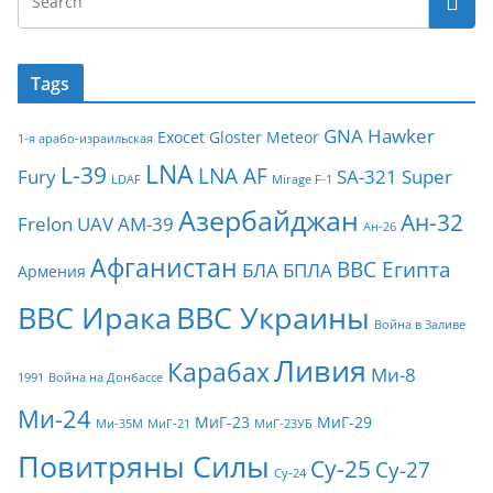
Tags
GNA
Hawker
Exocet
Gloster Meteor
1-я арабо-израильская
LNA
L-39
LNA AF
Fury
SA-321
Super
LDAF
Mirage F-1
Азербайджан
Ан-32
Frelon
UAV
АМ-39
Ан-26
Афганистан
ВВС Египта
БЛА
БПЛА
Армения
ВВС Ирака
ВВС Украины
Война в Заливе
Ливия
Карабах
Ми-8
1991
Война на Донбассе
Ми-24
МиГ-23
МиГ-29
Ми-35М
МиГ-21
МиГ-23УБ
Повитряны Силы
Су-25
Су-27
Су-24