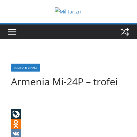
Skip
to
content
ВОЙНА В ИРАКЕ
Armenia Mi-24P – trofei
L
i
O