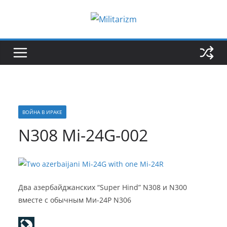
Skip
to
content
ВОЙНА В ИРАКЕ
N308 Mi-24G-002
Два азербайджанских “Super Hind” N308 и N300
вместе с обычным Ми-24Р N306