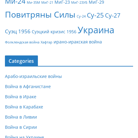
Ми-24
МиГ-23
МиГ-29
Ми-35М
МиГ-21
МиГ-23УБ
Повитряны Силы
Су-25
Су-27
Су-24
Украина
Суэц 1956
Суэцкий кризис 1956
ирано-иракская война
Фолклендская война
Хафтар
Categories
Арабо-израильские войны
Война в Афганистане
Война в Ираке
Война в Карабахе
Война в Ливии
Война в Сирии
Война на Украине