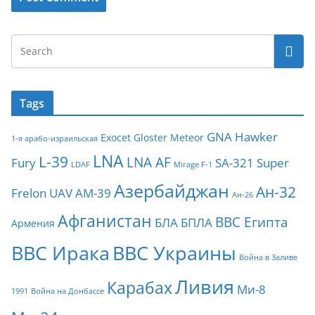
Tags
GNA
Hawker
Exocet
Gloster Meteor
1-я арабо-израильская
LNA
L-39
LNA AF
Fury
SA-321
Super
LDAF
Mirage F-1
Азербайджан
Ан-32
Frelon
UAV
АМ-39
Ан-26
Афганистан
ВВС Египта
БЛА
БПЛА
Армения
ВВС Ирака
ВВС Украины
Война в Заливе
Ливия
Карабах
Ми-8
1991
Война на Донбассе