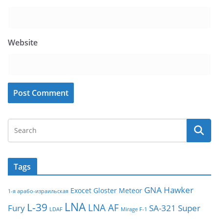
Website
Tags
GNA
Hawker
Exocet
Gloster Meteor
1-я арабо-израильская
LNA
L-39
LNA AF
Fury
SA-321
Super
LDAF
Mirage F-1