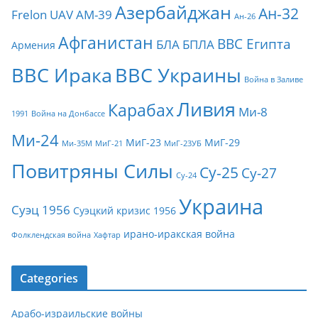
Азербайджан
Ан-32
Frelon
UAV
АМ-39
Ан-26
Афганистан
ВВС Египта
БЛА
БПЛА
Армения
ВВС Ирака
ВВС Украины
Война в Заливе
Ливия
Карабах
Ми-8
1991
Война на Донбассе
Ми-24
МиГ-23
МиГ-29
Ми-35М
МиГ-21
МиГ-23УБ
Повитряны Силы
Су-25
Су-27
Су-24
Украина
Суэц 1956
Суэцкий кризис 1956
ирано-иракская война
Фолклендская война
Хафтар
Categories
Арабо-израильские войны