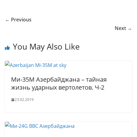
o
o
e
er
e
e
bl
s
g
ar
u
kl
b
dI
st
r
A
g
e
← Previous
r
a
o
n
p
er
Next →
n
ss
o
p
al
ni
k
You May Also Like
ki
Ми-35М Азербайджана – тайная
жизнь ударных вертолетов. Ч-2
23.02.2019