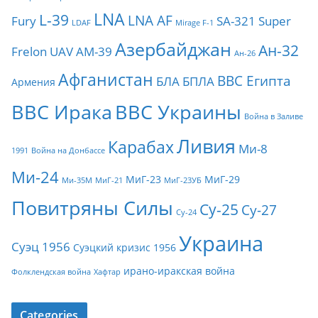
LNA
L-39
LNA AF
Fury
SA-321
Super
LDAF
Mirage F-1
Азербайджан
Ан-32
Frelon
UAV
АМ-39
Ан-26
Афганистан
ВВС Египта
БЛА
БПЛА
Армения
ВВС Ирака
ВВС Украины
Война в Заливе
Ливия
Карабах
Ми-8
1991
Война на Донбассе
Ми-24
МиГ-23
МиГ-29
Ми-35М
МиГ-21
МиГ-23УБ
Повитряны Силы
Су-25
Су-27
Су-24
Украина
Суэц 1956
Суэцкий кризис 1956
ирано-иракская война
Фолклендская война
Хафтар
Categories