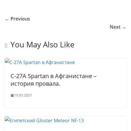
o
o
e
er
e
e
bl
s
g
ar
u
kl
b
dI
st
r
A
g
e
← Previous
r
a
o
n
p
er
Next →
n
ss
o
p
al
ni
k
You May Also Like
ki
C-27A Spartan в Афганистане –
история провала.
19.05.2021