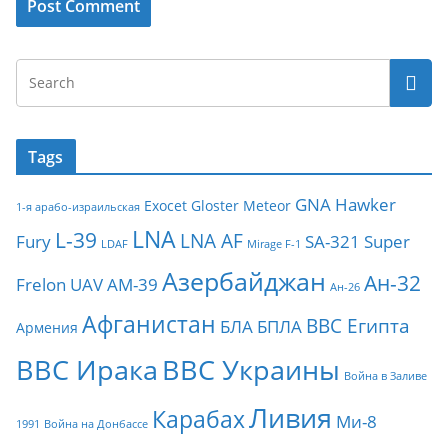
Tags
GNA
Hawker
Exocet
Gloster Meteor
1-я арабо-израильская
LNA
L-39
LNA AF
Fury
SA-321
Super
LDAF
Mirage F-1
Азербайджан
Ан-32
Frelon
UAV
АМ-39
Ан-26
Афганистан
ВВС Египта
БЛА
БПЛА
Армения
ВВС Ирака
ВВС Украины
Война в Заливе
Ливия
Карабах
Ми-8
1991
Война на Донбассе