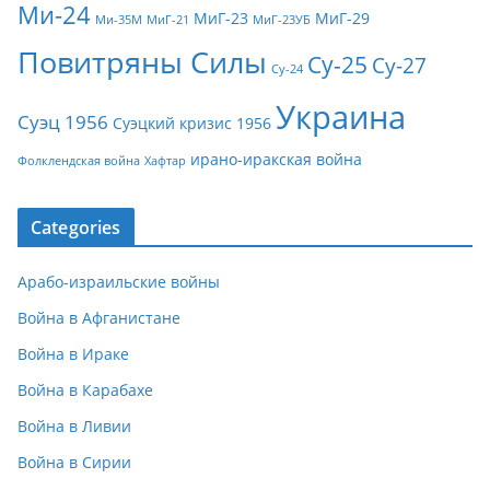
Ми-24
МиГ-23
МиГ-29
Ми-35М
МиГ-21
МиГ-23УБ
Повитряны Силы
Су-25
Су-27
Су-24
Украина
Суэц 1956
Суэцкий кризис 1956
ирано-иракская война
Фолклендская война
Хафтар
Categories
Арабо-израильские войны
Война в Афганистане
Война в Ираке
Война в Карабахе
Война в Ливии
Война в Сирии