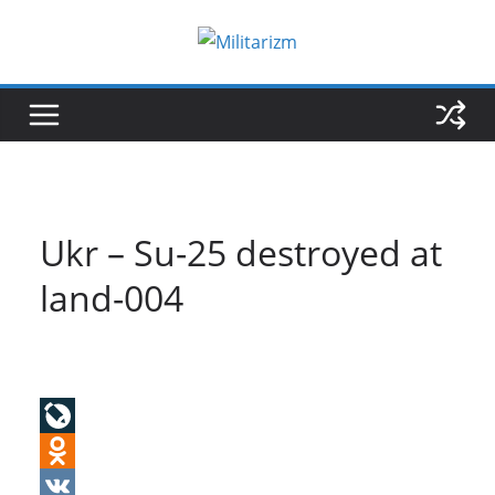
Skip
to
content
Ukr – Su-25 destroyed at
land-004
L
i
O