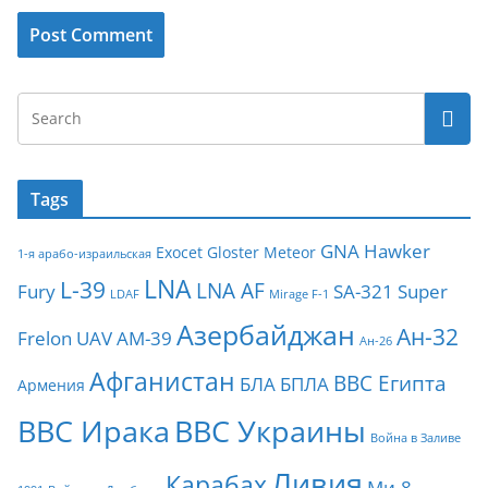
Tags
GNA
Hawker
Exocet
Gloster Meteor
1-я арабо-израильская
LNA
L-39
LNA AF
Fury
SA-321
Super
LDAF
Mirage F-1
Азербайджан
Ан-32
Frelon
UAV
АМ-39
Ан-26
Афганистан
ВВС Египта
БЛА
БПЛА
Армения
ВВС Ирака
ВВС Украины
Война в Заливе
Ливия
Карабах
Ми-8