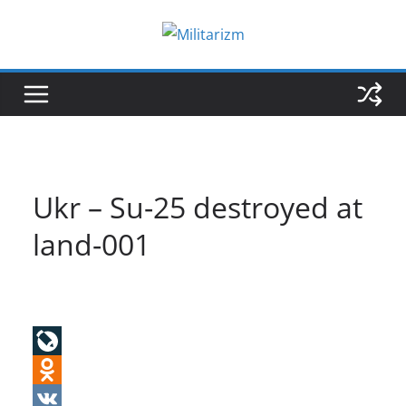
Skip
to
content
Ukr – Su-25 destroyed at
land-001
L
i
O