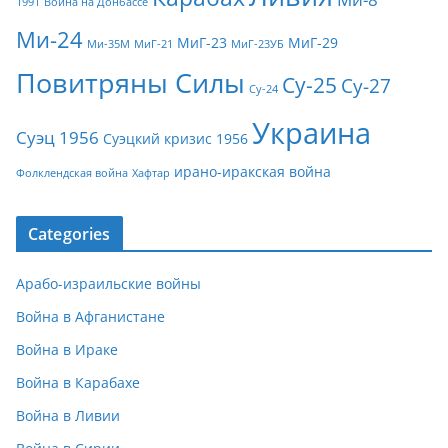
1991
Война на Донбассе
Ми-24
МиГ-23
МиГ-29
Ми-35М
МиГ-21
МиГ-23УБ
Повитряны Силы
Су-25
Су-27
Су-24
Украина
Суэц 1956
Суэцкий кризис 1956
ирано-иракская война
Фолклендская война
Хафтар
Categories
Арабо-израильские войны
Война в Афганистане
Война в Ираке
Война в Карабахе
Война в Ливии