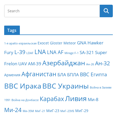
Tags
GNA
Hawker
Exocet
Gloster Meteor
1-я арабо-израильская
LNA
L-39
LNA AF
Fury
SA-321
Super
LDAF
Mirage F-1
Азербайджан
Ан-32
Frelon
UAV
АМ-39
Ан-26
Афганистан
ВВС Египта
БЛА
БПЛА
Армения
ВВС Ирака
ВВС Украины
Война в Заливе
Ливия
Карабах
Ми-8
1991
Война на Донбассе
Ми-24
МиГ-23
МиГ-29
Ми-35М
МиГ-21
МиГ-23УБ