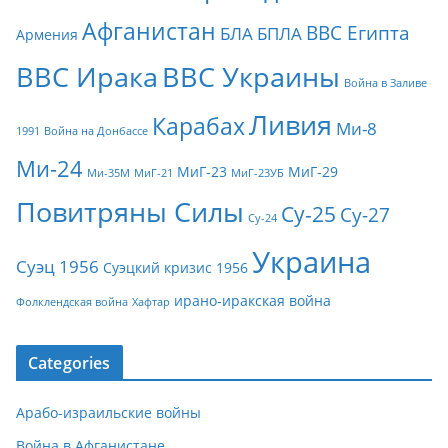
Афганистан
ВВС Египта
БЛА
БПЛА
Армения
ВВС Ирака
ВВС Украины
Война в Заливе
Ливия
Карабах
Ми-8
1991
Война на Донбассе
Ми-24
МиГ-23
МиГ-29
Ми-35М
МиГ-21
МиГ-23УБ
Повитряны Силы
Су-25
Су-27
Су-24
Украина
Суэц 1956
Суэцкий кризис 1956
ирано-иракская война
Фолклендская война
Хафтар
Categories
Арабо-израильские войны
Война в Афганистане