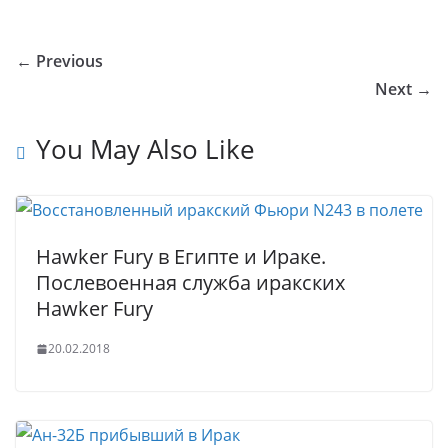
o
o
e
er
e
e
bl
s
g
ar
u
kl
b
dI
st
r
A
g
e
← Previous
r
a
o
n
p
er
Next →
n
ss
o
p
al
ni
k
You May Also Like
ki
Hawker Fury в Египте и Ираке.
Послевоенная служба иракских
Hawker Fury
20.02.2018