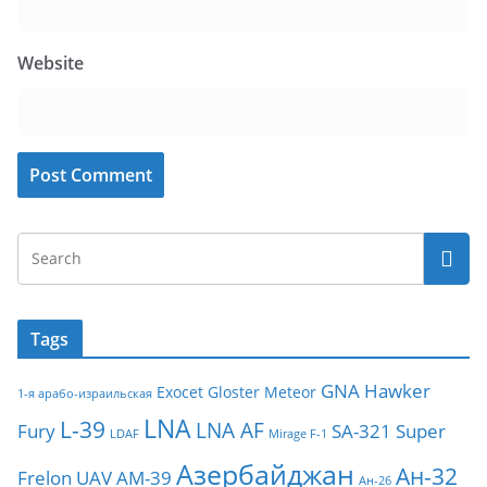
Website
Tags
GNA
Hawker
Exocet
Gloster Meteor
1-я арабо-израильская
LNA
L-39
LNA AF
Fury
SA-321
Super
LDAF
Mirage F-1
Азербайджан
Ан-32
Frelon
UAV
АМ-39
Ан-26