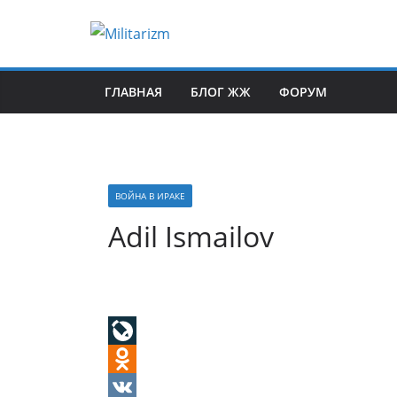
Skip
to
content
ГЛАВНАЯ
БЛОГ ЖЖ
ФОРУМ
ВОЙНА В ИРАКЕ
Adil Ismailov
L
i
O