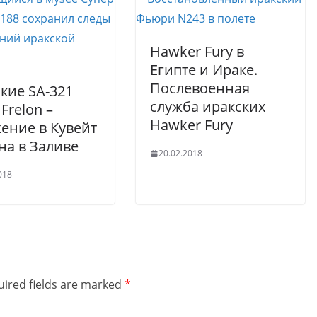
Hawker Fury в
Египте и Ираке.
Послевоенная
кие SA-321
служба иракских
Frelon –
Hawker Fury
ение в Кувейт
на в Заливе
20.02.2018
018
ired fields are marked
*