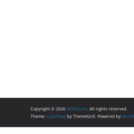
Copyright © 2026
Militarizm
. All rights reserved.
Theme:
ColorMag
by ThemeGrill. Powered by
WordP