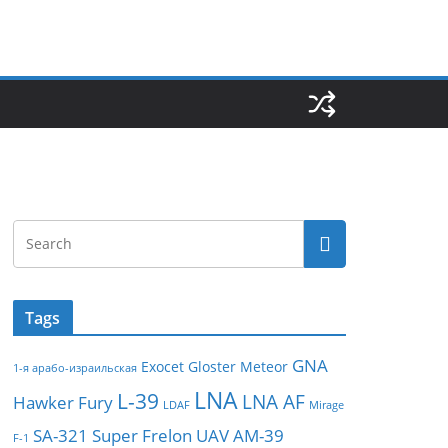
Tags
GNA
Exocet
Gloster Meteor
1-я арабо-израильская
LNA
L-39
LNA AF
Hawker Fury
LDAF
Mirage
SA-321
Super Frelon
UAV
АМ-39
F-1