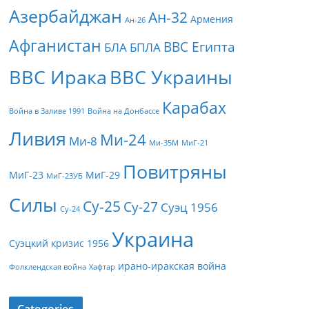
Азербайджан
Ан-32
Армения
Ан-26
Афганистан
ВВС Египта
БЛА
БПЛА
ВВС Ирака
ВВС Украины
Карабах
Война в Заливе 1991
Война на Донбассе
Ливия
Ми-24
Ми-8
Ми-35М
МиГ-21
Повитряны
МиГ-23
МиГ-29
МиГ-23УБ
Силы
Су-25
Су-27
Суэц 1956
Су-24
Украина
Суэцкий кризис 1956
ирано-иракская война
Фолклендская война
Хафтар