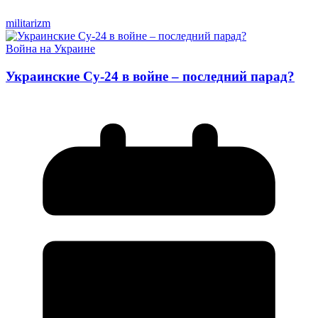
militarizm
Война на Украине
Украинские Су-24 в войне – последний парад?