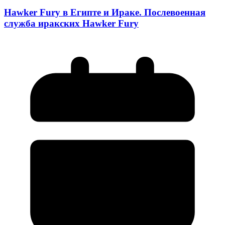
Hawker Fury в Египте и Ираке. Послевоенная
служба иракских Hawker Fury