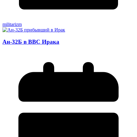
militarizm
Ан-32Б в ВВС Ирака