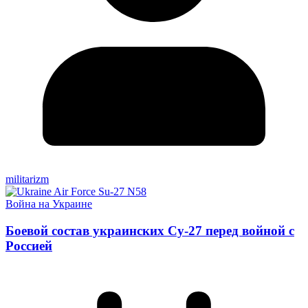
militarizm
Война на Украине
Боевой состав украинских Су-27 перед войной с
Россией