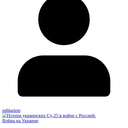
militarizm
Война на Украине