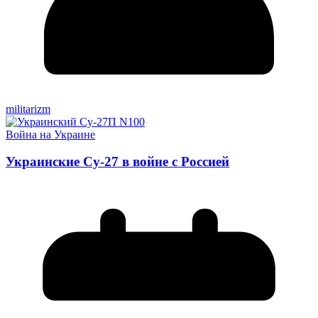
militarizm
Война на Украине
Украинские Су-27 в войне с Россией