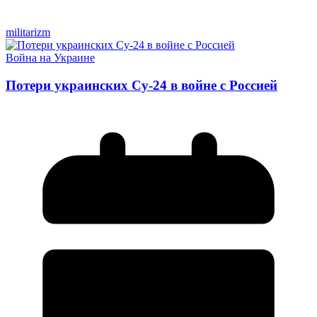
militarizm
Война на Украине
Потери украинских Су-24 в войне с Россией