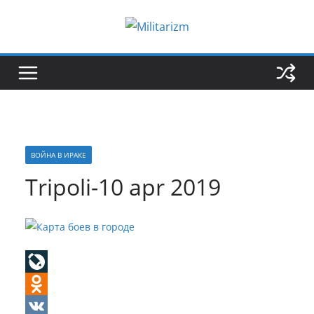
Skip
to
content
ВОЙНА В ИРАКЕ
Tripoli-10 apr 2019
L
i
O