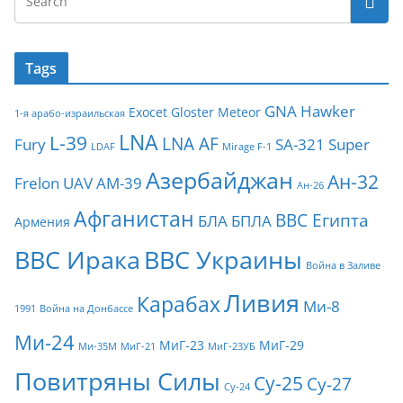
Tags
GNA
Hawker
Exocet
Gloster Meteor
1-я арабо-израильская
LNA
L-39
LNA AF
Fury
SA-321
Super
LDAF
Mirage F-1
Азербайджан
Ан-32
Frelon
UAV
АМ-39
Ан-26
Афганистан
ВВС Египта
БЛА
БПЛА
Армения
ВВС Ирака
ВВС Украины
Война в Заливе
Ливия
Карабах
Ми-8
1991
Война на Донбассе
Ми-24
МиГ-23
МиГ-29
Ми-35М
МиГ-21
МиГ-23УБ
Повитряны Силы
Су-25
Су-27
Су-24