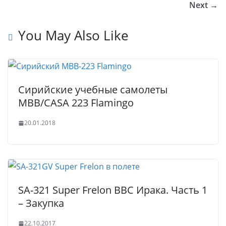
r
a
o
n
p
er
Next →
n
ss
o
p
al
ni
k
You May Also Like
ki
Сирийские учебные самолеты
MBB/CASA 223 Flamingo
20.01.2018
SA-321 Super Frelon ВВС Ирака. Часть 1
– Закупка
22.10.2017