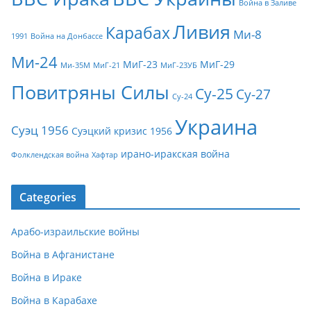
Война в Заливе
Ливия
Карабах
Ми-8
1991
Война на Донбассе
Ми-24
МиГ-23
МиГ-29
Ми-35М
МиГ-21
МиГ-23УБ
Повитряны Силы
Су-25
Су-27
Су-24
Украина
Суэц 1956
Суэцкий кризис 1956
ирано-иракская война
Фолклендская война
Хафтар
Categories
Арабо-израильские войны
Война в Афганистане
Война в Ираке
Война в Карабахе