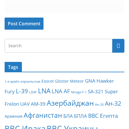
Tags
GNA
Hawker
Exocet
Gloster Meteor
1-я арабо-израильская
LNA
L-39
LNA AF
Fury
SA-321
Super
LDAF
Mirage F-1
Азербайджан
Ан-32
Frelon
UAV
АМ-39
Ан-26
Афганистан
ВВС Египта
БЛА
БПЛА
Армения
ВВС Ирака
ВВС Украины