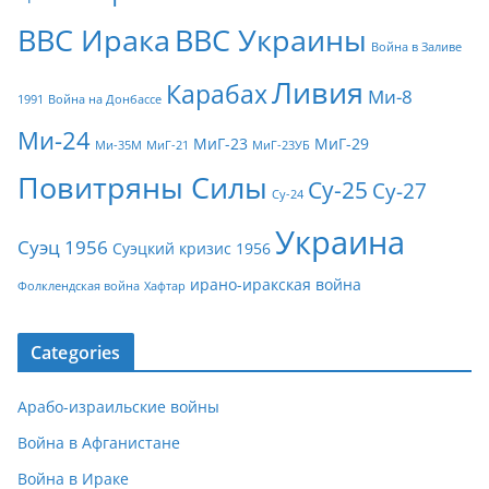
ВВС Ирака
ВВС Украины
Война в Заливе
Ливия
Карабах
Ми-8
1991
Война на Донбассе
Ми-24
МиГ-23
МиГ-29
Ми-35М
МиГ-21
МиГ-23УБ
Повитряны Силы
Су-25
Су-27
Су-24
Украина
Суэц 1956
Суэцкий кризис 1956
ирано-иракская война
Фолклендская война
Хафтар
Categories
Арабо-израильские войны
Война в Афганистане
Война в Ираке