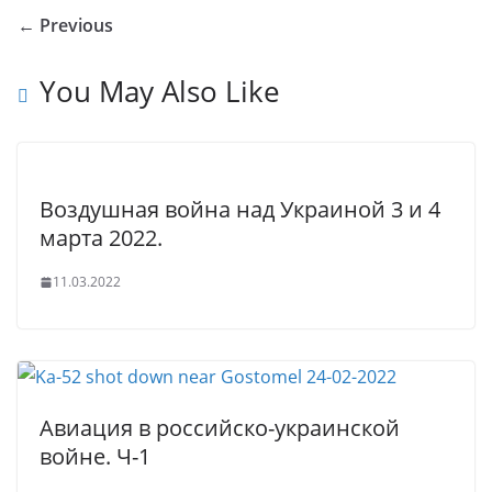
u
kl
b
dI
st
r
A
g
e
← Previous
r
a
o
n
p
er
n
ss
o
p
You May Also Like
al
ni
k
ki
Воздушная война над Украиной 3 и 4
марта 2022.
11.03.2022
Авиация в российско-украинской
войне. Ч-1