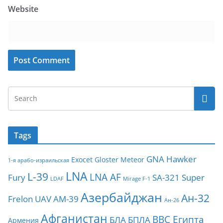
Website
Tags
GNA
Hawker
Exocet
Gloster Meteor
1-я арабо-израильская
LNA
L-39
LNA AF
Fury
SA-321
Super
LDAF
Mirage F-1
Азербайджан
Ан-32
Frelon
UAV
АМ-39
Ан-26
Афганистан
ВВС Египта
БЛА
БПЛА
Армения