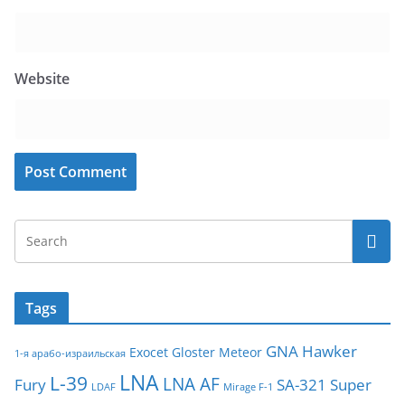
Website
Tags
GNA
Hawker
Exocet
Gloster Meteor
1-я арабо-израильская
LNA
L-39
LNA AF
Fury
SA-321
Super
LDAF
Mirage F-1