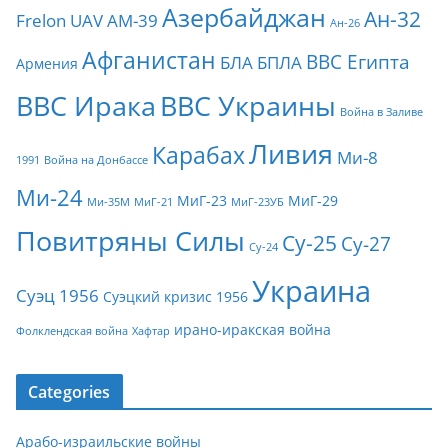
Азербайджан
Ан-32
Frelon
UAV
АМ-39
Ан-26
Афганистан
ВВС Египта
БЛА
БПЛА
Армения
ВВС Ирака
ВВС Украины
Война в Заливе
Ливия
Карабах
Ми-8
1991
Война на Донбассе
Ми-24
МиГ-23
МиГ-29
Ми-35М
МиГ-21
МиГ-23УБ
Повитряны Силы
Су-25
Су-27
Су-24
Украина
Суэц 1956
Суэцкий кризис 1956
ирано-иракская война
Фолклендская война
Хафтар
Categories
Арабо-израильские войны