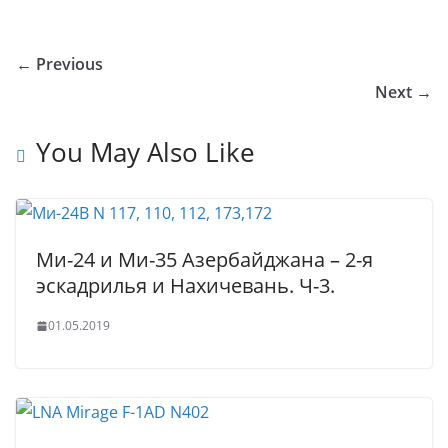
o
o
e
er
e
e
bl
s
g
ar
u
kl
b
dI
st
r
A
g
e
← Previous
r
a
o
n
p
er
Next →
n
ss
o
p
al
ni
k
You May Also Like
ki
Ми-24 и Ми-35 Азербайджана – 2-я
эскадрилья и Нахичевань. Ч-3.
01.05.2019