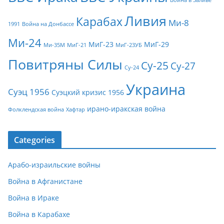
Война в Заливе
Ливия
Карабах
Ми-8
1991
Война на Донбассе
Ми-24
МиГ-23
МиГ-29
Ми-35М
МиГ-21
МиГ-23УБ
Повитряны Силы
Су-25
Су-27
Су-24
Украина
Суэц 1956
Суэцкий кризис 1956
ирано-иракская война
Фолклендская война
Хафтар
Categories
Арабо-израильские войны
Война в Афганистане
Война в Ираке
Война в Карабахе