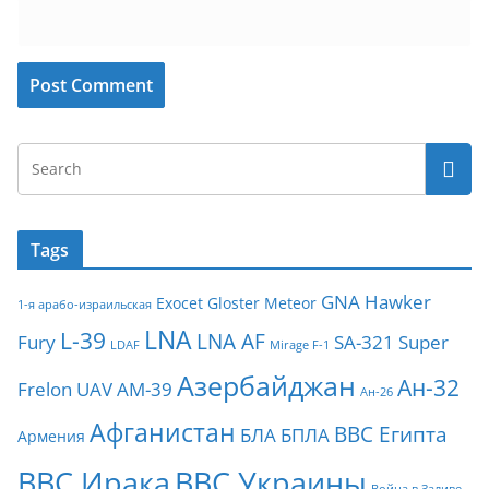
Tags
GNA
Hawker
Exocet
Gloster Meteor
1-я арабо-израильская
LNA
L-39
LNA AF
Fury
SA-321
Super
LDAF
Mirage F-1
Азербайджан
Ан-32
Frelon
UAV
АМ-39
Ан-26
Афганистан
ВВС Египта
БЛА
БПЛА
Армения
ВВС Ирака
ВВС Украины