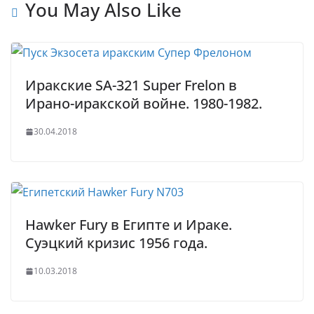
t
p
e
e
You May Also Like
p
r
Иракские SA-321 Super Frelon в
Ирано-иракской войне. 1980-1982.
30.04.2018
Hawker Fury в Египте и Ираке.
Суэцкий кризис 1956 года.
10.03.2018