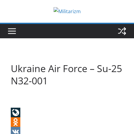
Skip
to
content
Ukraine Air Force – Su-25
N32-001
L
i
O