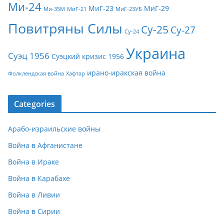
Ми-24
МиГ-23
МиГ-29
Ми-35М
МиГ-21
МиГ-23УБ
Повитряны Силы
Су-25
Су-27
Су-24
Украина
Суэц 1956
Суэцкий кризис 1956
ирано-иракская война
Фолклендская война
Хафтар
Categories
Арабо-израильские войны
Война в Афганистане
Война в Ираке
Война в Карабахе
Война в Ливии
Война в Сирии