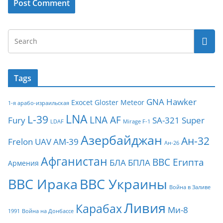
Tags
GNA
Hawker
Exocet
Gloster Meteor
1-я арабо-израильская
LNA
L-39
LNA AF
Fury
SA-321
Super
LDAF
Mirage F-1
Азербайджан
Ан-32
Frelon
UAV
АМ-39
Ан-26
Афганистан
ВВС Египта
БЛА
БПЛА
Армения
ВВС Ирака
ВВС Украины
Война в Заливе
Ливия
Карабах
Ми-8
1991
Война на Донбассе