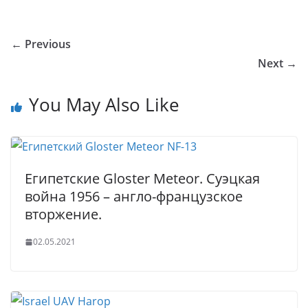
o
o
e
er
e
e
bl
s
g
ar
u
kl
b
dI
st
r
A
g
e
← Previous
r
a
o
n
p
er
Next →
n
ss
o
p
al
ni
k
You May Also Like
ki
Египетские Gloster Meteor. Суэцкая
война 1956 – англо-французское
вторжение.
02.05.2021