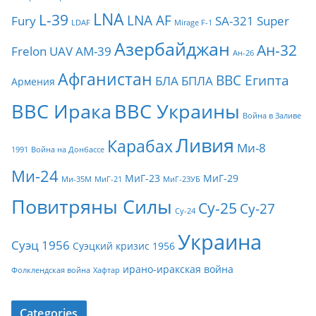
LNA
L-39
LNA AF
Fury
SA-321
Super
LDAF
Mirage F-1
Азербайджан
Ан-32
Frelon
UAV
АМ-39
Ан-26
Афганистан
ВВС Египта
БЛА
БПЛА
Армения
ВВС Ирака
ВВС Украины
Война в Заливе
Ливия
Карабах
Ми-8
1991
Война на Донбассе
Ми-24
МиГ-23
МиГ-29
Ми-35М
МиГ-21
МиГ-23УБ
Повитряны Силы
Су-25
Су-27
Су-24
Украина
Суэц 1956
Суэцкий кризис 1956
ирано-иракская война
Фолклендская война
Хафтар
Categories