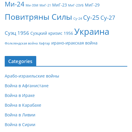
Ми-24
МиГ-23
МиГ-29
Ми-35М
МиГ-21
МиГ-23УБ
Повитряны Силы
Су-25
Су-27
Су-24
Украина
Суэц 1956
Суэцкий кризис 1956
ирано-иракская война
Фолклендская война
Хафтар
Categories
Арабо-израильские войны
Война в Афганистане
Война в Ираке
Война в Карабахе
Война в Ливии
Война в Сирии