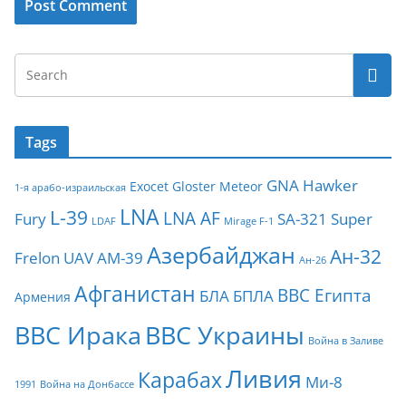
Tags
GNA
Hawker
Exocet
Gloster Meteor
1-я арабо-израильская
LNA
L-39
LNA AF
Fury
SA-321
Super
LDAF
Mirage F-1
Азербайджан
Ан-32
Frelon
UAV
АМ-39
Ан-26
Афганистан
ВВС Египта
БЛА
БПЛА
Армения
ВВС Ирака
ВВС Украины
Война в Заливе
Ливия
Карабах
Ми-8
1991
Война на Донбассе