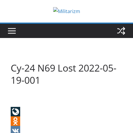
Skip
to
content
Су-24 N69 Lost 2022-05-
19-001
L
i
O