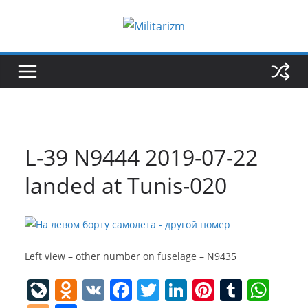
Skip
to
content
L-39 N9444 2019-07-22
landed at Tunis-020
Left view – other number on fuselage – N9435
Li
O
V
F
T
Li
Pi
T
W