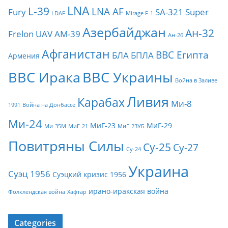
LNA
L-39
LNA AF
Fury
SA-321
Super
LDAF
Mirage F-1
Азербайджан
Ан-32
Frelon
UAV
АМ-39
Ан-26
Афганистан
ВВС Египта
БЛА
БПЛА
Армения
ВВС Ирака
ВВС Украины
Война в Заливе
Ливия
Карабах
Ми-8
1991
Война на Донбассе
Ми-24
МиГ-23
МиГ-29
Ми-35М
МиГ-21
МиГ-23УБ
Повитряны Силы
Су-25
Су-27
Су-24
Украина
Суэц 1956
Суэцкий кризис 1956
ирано-иракская война
Фолклендская война
Хафтар
Categories