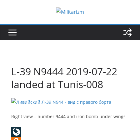
Skip
to
content
L-39 N9444 2019-07-22
landed at Tunis-008
Right view – number 9444 and iron bomb under wings