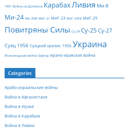
Ливия
Карабах
Ми-8
1991
Война на Донбассе
Ми-24
МиГ-23
МиГ-29
Ми-35М
МиГ-21
МиГ-23УБ
Повитряны Силы
Су-25
Су-27
Су-24
Украина
Суэц 1956
Суэцкий кризис 1956
ирано-иракская война
Фолклендская война
Хафтар
Categories
Арабо-израильские войны
Война в Афганистане
Война в Ираке
Война в Карабахе
Война в Ливии