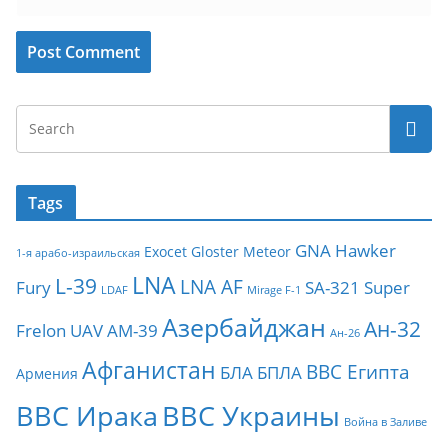
Tags
GNA
Hawker
Exocet
Gloster Meteor
1-я арабо-израильская
LNA
L-39
LNA AF
Fury
SA-321
Super
LDAF
Mirage F-1
Азербайджан
Ан-32
Frelon
UAV
АМ-39
Ан-26
Афганистан
ВВС Египта
БЛА
БПЛА
Армения
ВВС Ирака
ВВС Украины
Война в Заливе