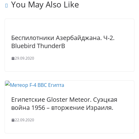
t
p
e
e
You May Also Like
p
r
Беспилотники Азербайджана. Ч-2.
Bluebird ThunderB
29.09.2020
Египетские Gloster Meteor. Суэцкая
война 1956 – вторжение Израиля.
22.09.2020