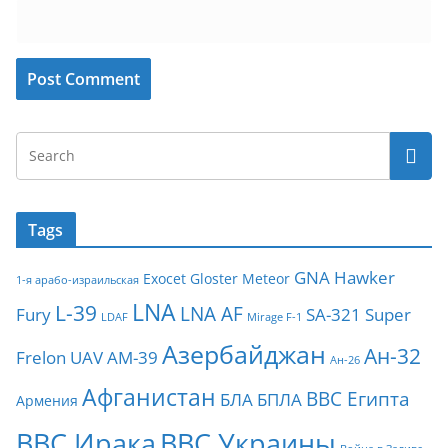
Tags
GNA
Hawker
Exocet
Gloster Meteor
1-я арабо-израильская
LNA
L-39
LNA AF
Fury
SA-321
Super
LDAF
Mirage F-1
Азербайджан
Ан-32
Frelon
UAV
АМ-39
Ан-26
Афганистан
ВВС Египта
БЛА
БПЛА
Армения
ВВС Ирака
ВВС Украины