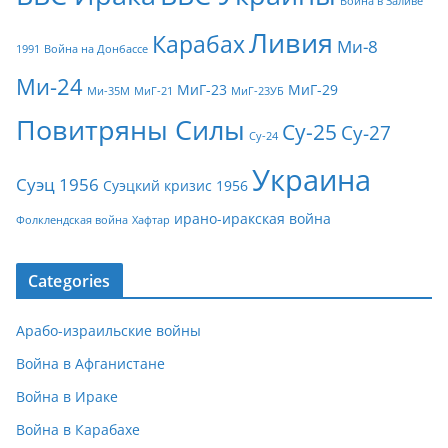
Война в Заливе
Ливия
Карабах
Ми-8
1991
Война на Донбассе
Ми-24
МиГ-23
МиГ-29
Ми-35М
МиГ-21
МиГ-23УБ
Повитряны Силы
Су-25
Су-27
Су-24
Украина
Суэц 1956
Суэцкий кризис 1956
ирано-иракская война
Фолклендская война
Хафтар
Categories
Арабо-израильские войны
Война в Афганистане
Война в Ираке
Война в Карабахе