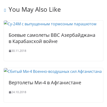
t
p
e
e
You May Also Like
p
r
Боевые самолеты ВВС Азербайджана
в Карабахской войне
30.11.2018
Вертолеты Ми-4 в Афганистане
24.10.2018