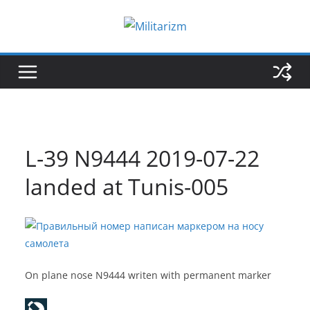
Skip
to
content
L-39 N9444 2019-07-22
landed at Tunis-005
On plane nose N9444 writen with permanent marker