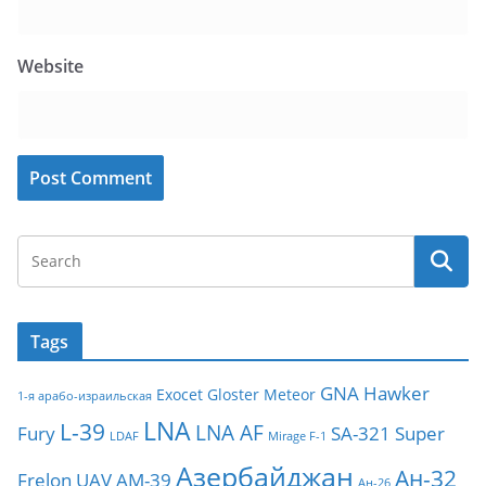
Website
Tags
GNA
Hawker
Exocet
Gloster Meteor
1-я арабо-израильская
LNA
L-39
LNA AF
Fury
SA-321
Super
LDAF
Mirage F-1
Азербайджан
Ан-32
Frelon
UAV
АМ-39
Ан-26