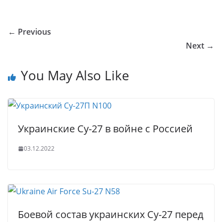
o
o
e
er
e
e
bl
s
g
ar
u
kl
b
dI
st
r
A
g
e
← Previous
r
a
o
n
p
er
Next →
n
ss
o
p
al
ni
k
You May Also Like
ki
Украинские Су-27 в войне с Россией
03.12.2022
Боевой состав украинских Су-27 перед