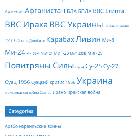
Афганистан
ВВС Египта
БЛА
БПЛА
Армения
ВВС Ирака
ВВС Украины
Война в Заливе
Ливия
Карабах
Ми-8
1991
Война на Донбассе
Ми-24
МиГ-23
МиГ-29
Ми-35М
МиГ-21
МиГ-23УБ
Повитряны Силы
Су-25
Су-27
Су-24
Украина
Суэц 1956
Суэцкий кризис 1956
ирано-иракская война
Фолклендская война
Хафтар
Categories
Арабо-израильские войны