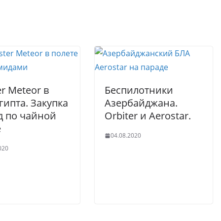
r
A
er
p
p
er Meteor в
Беспилотники
гипта. Закупка
Азербайджана.
од по чайной
Orbiter и Aerostar.
е
04.08.2020
020