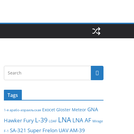
Tags
GNA
Exocet
Gloster Meteor
1-я арабо-израильская
LNA
L-39
LNA AF
Hawker Fury
LDAF
Mirage
SA-321
Super Frelon
UAV
АМ-39
F-1