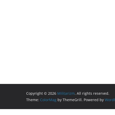
Copyright © 2026
Militarizm
. All rights reserved.
Theme:
ColorMag
by ThemeGrill. Powered by
WordP