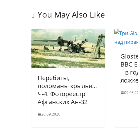
u
kl
b
dI
st
r
a
o
n
You May Also Like
n
ss
o
al
ni
k
ki
Glost
ВВС Е
– в г
Перебиты,
ложк
поломаны крылья…
Ч-4. Фотореестр
09.08.2
Афганских Ан-32
20.09.2020