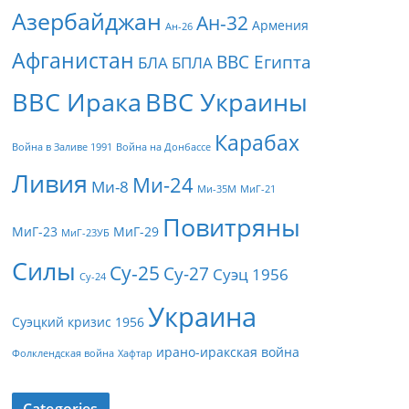
Азербайджан
Ан-32
Армения
Ан-26
Афганистан
ВВС Египта
БЛА
БПЛА
ВВС Ирака
ВВС Украины
Карабах
Война в Заливе 1991
Война на Донбассе
Ливия
Ми-24
Ми-8
Ми-35М
МиГ-21
Повитряны
МиГ-23
МиГ-29
МиГ-23УБ
Силы
Су-25
Су-27
Суэц 1956
Су-24
Украина
Суэцкий кризис 1956
ирано-иракская война
Фолклендская война
Хафтар