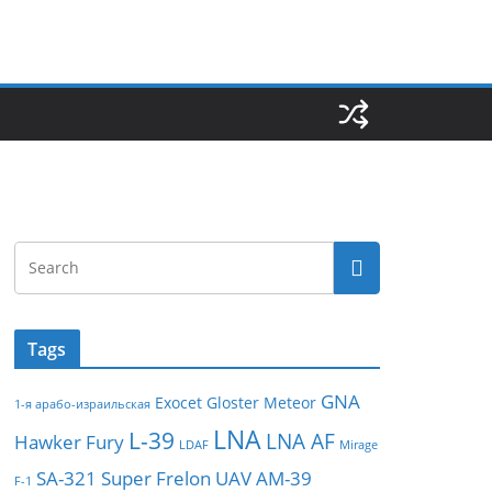
Tags
GNA
Exocet
Gloster Meteor
1-я арабо-израильская
LNA
L-39
LNA AF
Hawker Fury
LDAF
Mirage
SA-321
Super Frelon
UAV
АМ-39
F-1