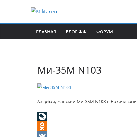
Skip
to
content
ГЛАВНАЯ
БЛОГ ЖЖ
ФОРУМ
Ми-35М N103
Азербайджанский Ми-35М N103 в Нахичевани
L
i
O