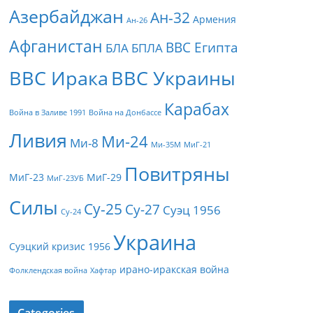
Азербайджан
Ан-32
Армения
Ан-26
Афганистан
ВВС Египта
БЛА
БПЛА
ВВС Ирака
ВВС Украины
Карабах
Война в Заливе 1991
Война на Донбассе
Ливия
Ми-24
Ми-8
Ми-35М
МиГ-21
Повитряны
МиГ-23
МиГ-29
МиГ-23УБ
Силы
Су-25
Су-27
Суэц 1956
Су-24
Украина
Суэцкий кризис 1956
ирано-иракская война
Фолклендская война
Хафтар