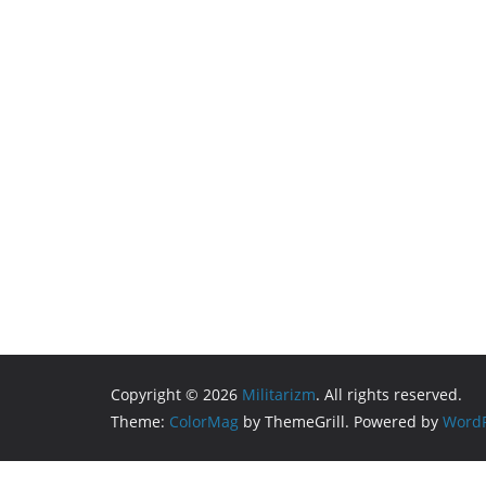
Copyright © 2026
Militarizm
. All rights reserved.
Theme:
ColorMag
by ThemeGrill. Powered by
WordP