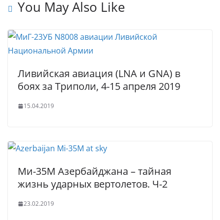
t
p
e
e
You May Also Like
p
r
Ливийская авиация (LNA и GNA) в
боях за Триполи, 4-15 апреля 2019
15.04.2019
Ми-35М Азербайджана – тайная
жизнь ударных вертолетов. Ч-2
23.02.2019