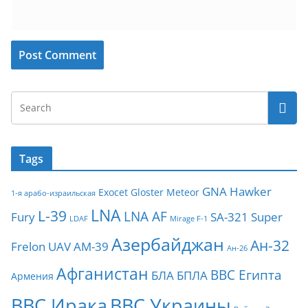
Tags
GNA
Hawker
Exocet
Gloster Meteor
1-я арабо-израильская
LNA
L-39
LNA AF
Fury
SA-321
Super
LDAF
Mirage F-1
Азербайджан
Ан-32
Frelon
UAV
АМ-39
Ан-26
Афганистан
ВВС Египта
БЛА
БПЛА
Армения
ВВС Ирака
ВВС Украины