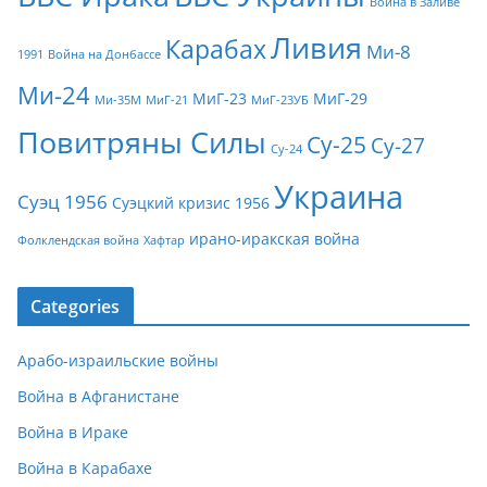
Война в Заливе
Ливия
Карабах
Ми-8
1991
Война на Донбассе
Ми-24
МиГ-23
МиГ-29
Ми-35М
МиГ-21
МиГ-23УБ
Повитряны Силы
Су-25
Су-27
Су-24
Украина
Суэц 1956
Суэцкий кризис 1956
ирано-иракская война
Фолклендская война
Хафтар
Categories
Арабо-израильские войны
Война в Афганистане
Война в Ираке
Война в Карабахе