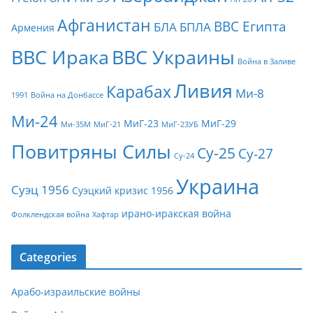
Афганистан
ВВС Египта
БЛА
БПЛА
Армения
ВВС Ирака
ВВС Украины
Война в Заливе
Ливия
Карабах
Ми-8
1991
Война на Донбассе
Ми-24
МиГ-23
МиГ-29
Ми-35М
МиГ-21
МиГ-23УБ
Повитряны Силы
Су-25
Су-27
Су-24
Украина
Суэц 1956
Суэцкий кризис 1956
ирано-иракская война
Фолклендская война
Хафтар
Categories
Арабо-израильские войны