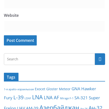
Website
Tags
GNA
Hawker
Exocet
Gloster Meteor
1-я арабо-израильская
LNA
L-39
LNA AF
Fury
SA-321
Super
LDAF
Mirage F-1
Азербайджан
Ан-32
Frelon
UAV
АМ-39
Ан-26