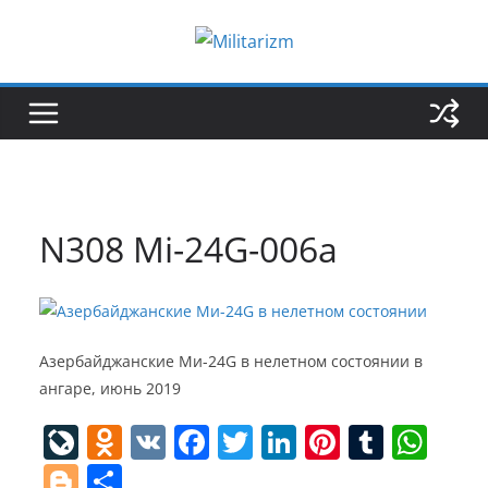
Skip
to
content
N308 Mi-24G-006a
Азербайджанские Ми-24G в нелетном состоянии в
ангаре, июнь 2019
Li
O
V
F
T
Li
Pi
T
W
v
d
K
a
w
n
nt
u
h
Bl
S