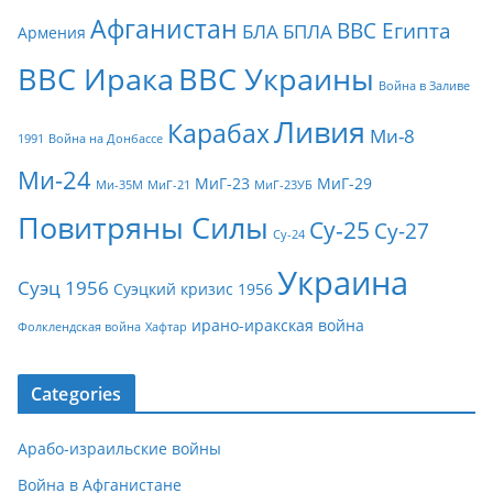
Афганистан
ВВС Египта
БЛА
БПЛА
Армения
ВВС Ирака
ВВС Украины
Война в Заливе
Ливия
Карабах
Ми-8
1991
Война на Донбассе
Ми-24
МиГ-23
МиГ-29
Ми-35М
МиГ-21
МиГ-23УБ
Повитряны Силы
Су-25
Су-27
Су-24
Украина
Суэц 1956
Суэцкий кризис 1956
ирано-иракская война
Фолклендская война
Хафтар
Categories
Арабо-израильские войны
Война в Афганистане