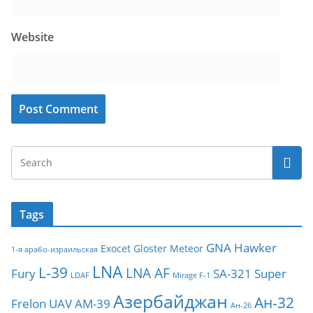
Website
Tags
GNA
Hawker
Exocet
Gloster Meteor
1-я арабо-израильская
LNA
L-39
LNA AF
Fury
SA-321
Super
LDAF
Mirage F-1
Азербайджан
Ан-32
Frelon
UAV
АМ-39
Ан-26