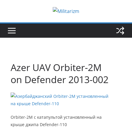
Skip
to
content
Azer UAV Orbiter-2М
on Defender 2013-002
Orbiter-2M с катапультой установленный на
крыше джипа Defender-110