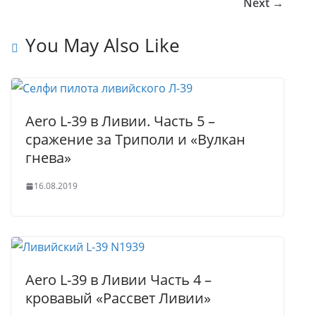
Next →
i
s
A
g
r
t
p
e
e
You May Also Like
p
r
Aero L-39 в Ливии. Часть 5 –
сражение за Триполи и «Вулкан
гнева»
16.08.2019
Aero L-39 в Ливии Часть 4 –
кровавый «Рассвет Ливии»