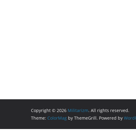
Copyright © 2026
Militarizm
. All rights reserved.
Theme:
ColorMag
by ThemeGrill. Powered by
WordP