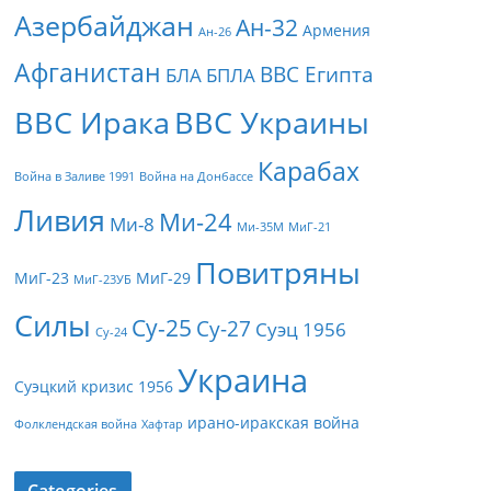
Азербайджан
Ан-32
Армения
Ан-26
Афганистан
ВВС Египта
БЛА
БПЛА
ВВС Ирака
ВВС Украины
Карабах
Война в Заливе 1991
Война на Донбассе
Ливия
Ми-24
Ми-8
Ми-35М
МиГ-21
Повитряны
МиГ-23
МиГ-29
МиГ-23УБ
Силы
Су-25
Су-27
Суэц 1956
Су-24
Украина
Суэцкий кризис 1956
ирано-иракская война
Фолклендская война
Хафтар