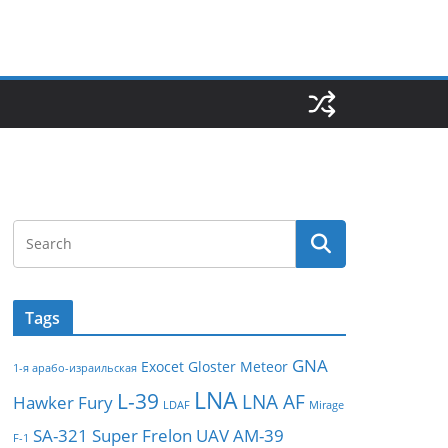
Tags
GNA
Exocet
Gloster Meteor
1-я арабо-израильская
LNA
L-39
LNA AF
Hawker Fury
LDAF
Mirage
SA-321
Super Frelon
UAV
АМ-39
F-1