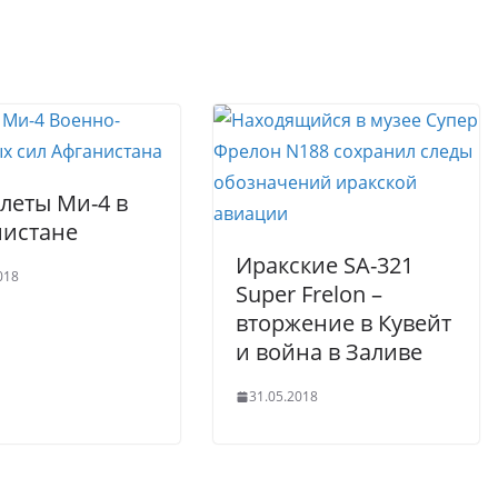
r
A
er
p
p
леты Ми-4 в
нистане
Иракские SA-321
018
Super Frelon –
вторжение в Кувейт
и война в Заливе
31.05.2018