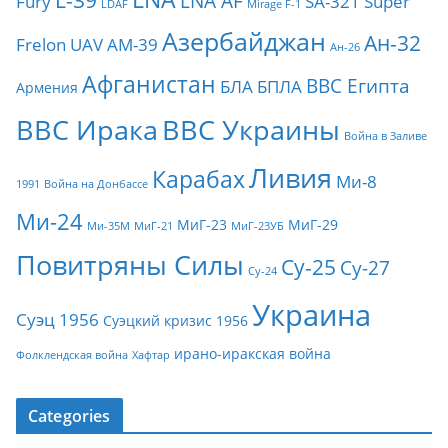
L-39
LNA AF
Fury
SA-321
Super
LDAF
Mirage F-1
Азербайджан
Ан-32
Frelon
UAV
АМ-39
Ан-26
Афганистан
ВВС Египта
БЛА
БПЛА
Армения
ВВС Ирака
ВВС Украины
Война в Заливе
Ливия
Карабах
Ми-8
1991
Война на Донбассе
Ми-24
МиГ-23
МиГ-29
Ми-35М
МиГ-21
МиГ-23УБ
Повитряны Силы
Су-25
Су-27
Су-24
Украина
Суэц 1956
Суэцкий кризис 1956
ирано-иракская война
Фолклендская война
Хафтар
Categories