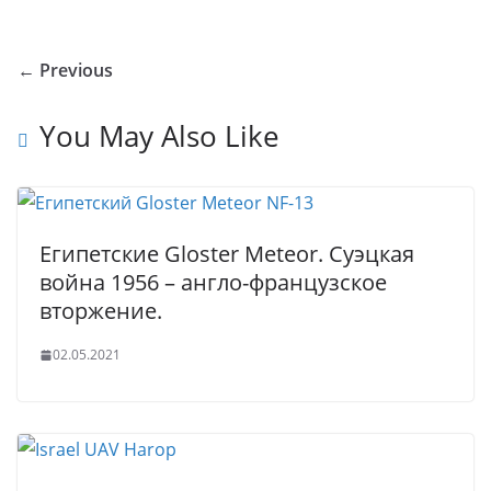
o
o
e
er
e
e
bl
s
g
ar
u
kl
b
dI
st
r
A
g
e
← Previous
r
a
o
n
p
er
n
ss
o
p
You May Also Like
al
ni
k
ki
Египетские Gloster Meteor. Суэцкая
война 1956 – англо-французское
вторжение.
02.05.2021