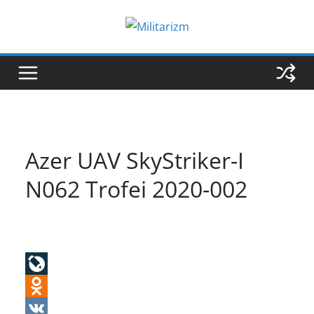
Skip
to
content
Azer UAV SkyStriker-I
N062 Trofei 2020-002
L
i
O