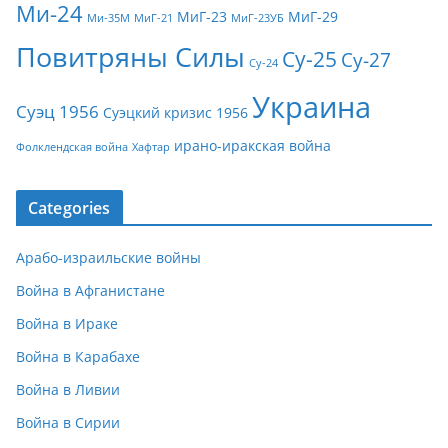
Ми-24
МиГ-23
МиГ-29
Ми-35М
МиГ-21
МиГ-23УБ
Повитряны Силы
Су-25
Су-27
Су-24
Украина
Суэц 1956
Суэцкий кризис 1956
ирано-иракская война
Фолклендская война
Хафтар
Categories
Арабо-израильские войны
Война в Афганистане
Война в Ираке
Война в Карабахе
Война в Ливии
Война в Сирии