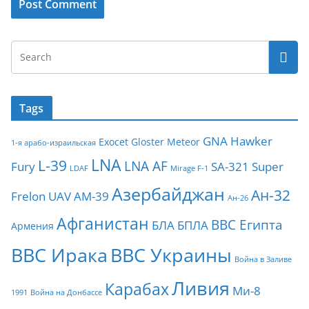
Tags
GNA
Hawker
Exocet
Gloster Meteor
1-я арабо-израильская
LNA
L-39
LNA AF
Fury
SA-321
Super
LDAF
Mirage F-1
Азербайджан
Ан-32
Frelon
UAV
АМ-39
Ан-26
Афганистан
ВВС Египта
БЛА
БПЛА
Армения
ВВС Ирака
ВВС Украины
Война в Заливе
Ливия
Карабах
Ми-8
1991
Война на Донбассе