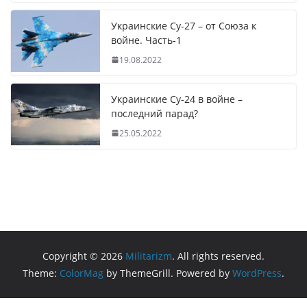
Украинские Су-27 – от Союза к
войне. Часть-1
19.08.2022
Украинские Су-24 в войне –
последний парад?
25.05.2022
Copyright © 2026
Militarizm
. All rights reserved.
Theme:
ColorMag
by ThemeGrill. Powered by
WordPress
.