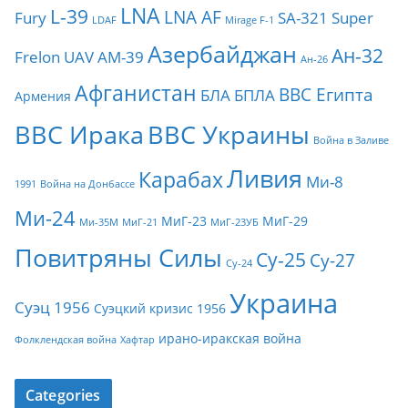
LNA
L-39
LNA AF
Fury
SA-321
Super
LDAF
Mirage F-1
Азербайджан
Ан-32
Frelon
UAV
АМ-39
Ан-26
Афганистан
ВВС Египта
БЛА
БПЛА
Армения
ВВС Ирака
ВВС Украины
Война в Заливе
Ливия
Карабах
Ми-8
1991
Война на Донбассе
Ми-24
МиГ-23
МиГ-29
Ми-35М
МиГ-21
МиГ-23УБ
Повитряны Силы
Су-25
Су-27
Су-24
Украина
Суэц 1956
Суэцкий кризис 1956
ирано-иракская война
Фолклендская война
Хафтар
Categories