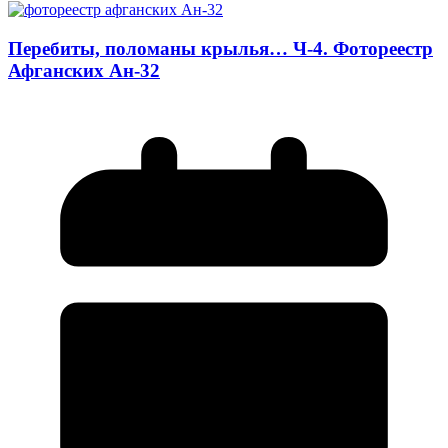
Перебиты, поломаны крылья… Ч-4. Фотореестр
Афганских Ан-32