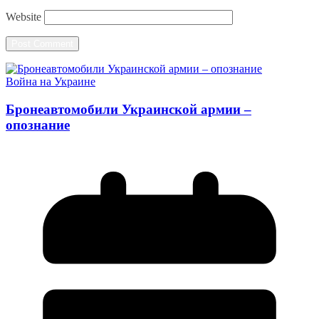
Website
Война на Украине
Бронеавтомобили Украинской армии –
опознание