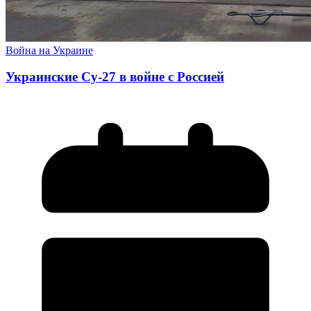
Война на Украине
Украинские Су-27 в войне с Россией