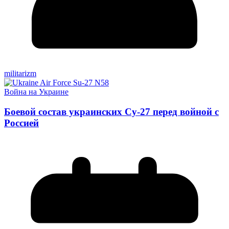
militarizm
Война на Украине
Боевой состав украинских Су-27 перед войной с
Россией