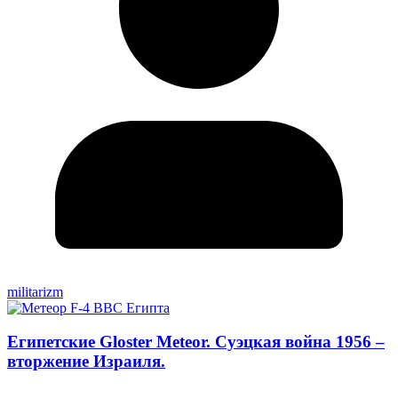
militarizm
Египетские Gloster Meteor. Суэцкая война 1956 –
вторжение Израиля.