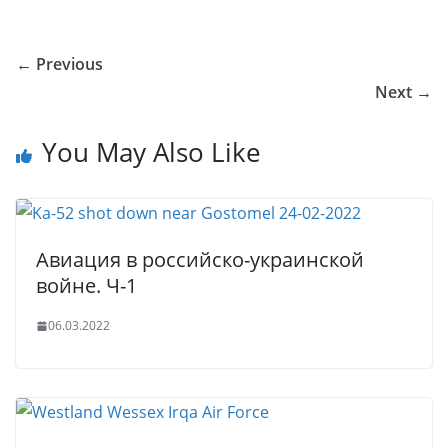
o
o
e
er
e
e
bl
s
g
ar
u
kl
b
dI
st
r
A
g
e
← Previous
r
a
o
n
p
er
Next →
n
ss
o
p
al
ni
k
You May Also Like
ki
Авиация в российско-украинской
войне. Ч-1
06.03.2022