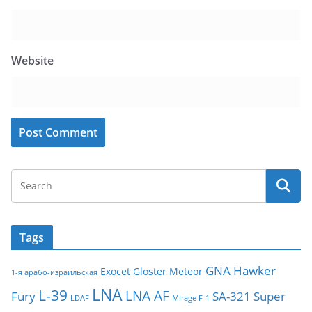
Website
Tags
GNA
Hawker
Exocet
Gloster Meteor
1-я арабо-израильская
LNA
L-39
LNA AF
Fury
SA-321
Super
LDAF
Mirage F-1