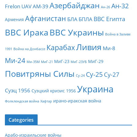
Азербайджан
Ан-32
Frelon
UAV
АМ-39
Ан-26
Афганистан
ВВС Египта
БЛА
БПЛА
Армения
ВВС Ирака
ВВС Украины
Война в Заливе
Ливия
Карабах
Ми-8
1991
Война на Донбассе
Ми-24
МиГ-23
МиГ-29
Ми-35М
МиГ-21
МиГ-23УБ
Повитряны Силы
Су-25
Су-27
Су-24
Украина
Суэц 1956
Суэцкий кризис 1956
ирано-иракская война
Фолклендская война
Хафтар
Categories
Арабо-израильские войны