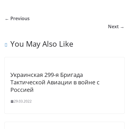
o
o
e
er
e
e
bl
s
g
ar
u
kl
b
dI
st
r
A
g
e
← Previous
r
a
o
n
p
er
Next →
n
ss
o
p
al
ni
k
You May Also Like
ki
Украинская 299-я Бригада
Тактической Авиации в войне с
Россией
29.03.2022