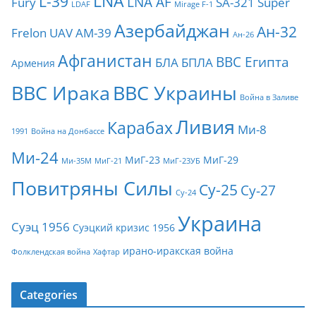
LNA
L-39
LNA AF
Fury
SA-321
Super
LDAF
Mirage F-1
Азербайджан
Ан-32
Frelon
UAV
АМ-39
Ан-26
Афганистан
ВВС Египта
БЛА
БПЛА
Армения
ВВС Ирака
ВВС Украины
Война в Заливе
Ливия
Карабах
Ми-8
1991
Война на Донбассе
Ми-24
МиГ-23
МиГ-29
Ми-35М
МиГ-21
МиГ-23УБ
Повитряны Силы
Су-25
Су-27
Су-24
Украина
Суэц 1956
Суэцкий кризис 1956
ирано-иракская война
Фолклендская война
Хафтар
Categories