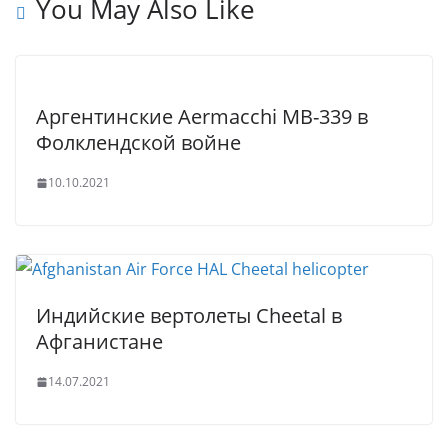
t
p
e
e
You May Also Like
p
r
Аргентинские Aermacchi MB-339 в
Фолклендской войне
10.10.2021
Индийские вертолеты Cheetal в
Афганистане
14.07.2021