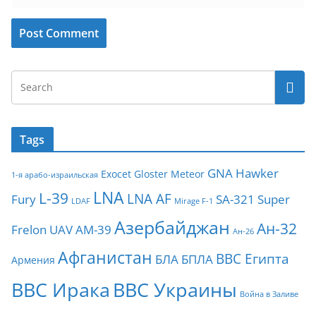
Tags
GNA
Hawker
Exocet
Gloster Meteor
1-я арабо-израильская
LNA
L-39
LNA AF
Fury
SA-321
Super
LDAF
Mirage F-1
Азербайджан
Ан-32
Frelon
UAV
АМ-39
Ан-26
Афганистан
ВВС Египта
БЛА
БПЛА
Армения
ВВС Ирака
ВВС Украины
Война в Заливе