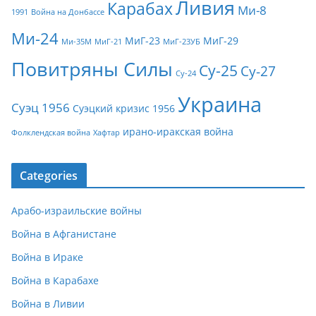
Ливия
Карабах
Ми-8
1991
Война на Донбассе
Ми-24
МиГ-23
МиГ-29
Ми-35М
МиГ-21
МиГ-23УБ
Повитряны Силы
Су-25
Су-27
Су-24
Украина
Суэц 1956
Суэцкий кризис 1956
ирано-иракская война
Фолклендская война
Хафтар
Categories
Арабо-израильские войны
Война в Афганистане
Война в Ираке
Война в Карабахе
Война в Ливии