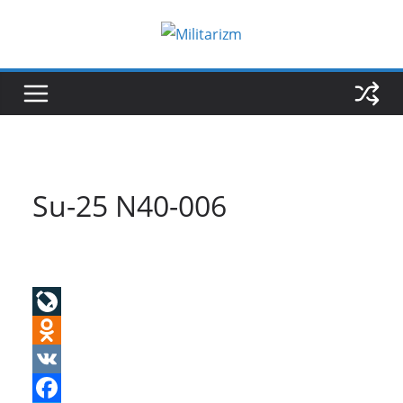
Skip
to
content
Su-25 N40-006
L
i
O
v
d
V