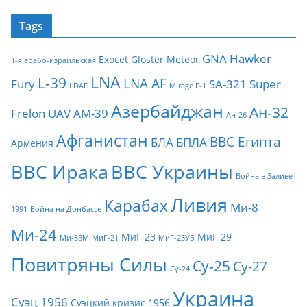
Tags
GNA
Hawker
Exocet
Gloster Meteor
1-я арабо-израильская
LNA
L-39
LNA AF
Fury
SA-321
Super
LDAF
Mirage F-1
Азербайджан
Ан-32
Frelon
UAV
АМ-39
Ан-26
Афганистан
ВВС Египта
БЛА
БПЛА
Армения
ВВС Ирака
ВВС Украины
Война в Заливе
Ливия
Карабах
Ми-8
1991
Война на Донбассе
Ми-24
МиГ-23
МиГ-29
Ми-35М
МиГ-21
МиГ-23УБ
Повитряны Силы
Су-25
Су-27
Су-24
Украина
Суэц 1956
Суэцкий кризис 1956