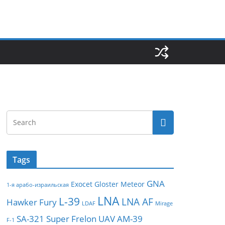
Tags
GNA
Exocet
Gloster Meteor
1-я арабо-израильская
LNA
L-39
LNA AF
Hawker Fury
LDAF
Mirage
SA-321
Super Frelon
UAV
АМ-39
F-1