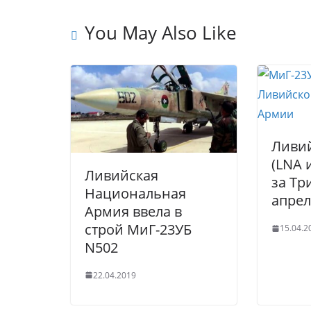
u
kl
b
dI
st
r
a
o
n
You May Also Like
n
ss
o
al
ni
k
ki
Ливи
(LNA 
Ливийская
за Тр
Национальная
апрел
Армия ввела в
строй МиГ-23УБ
15.04.2
N502
22.04.2019