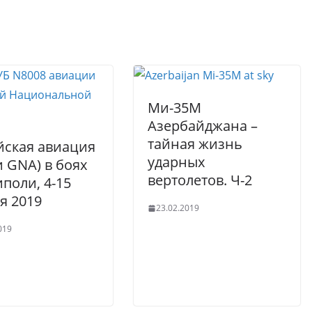
r
A
er
p
p
Ми-35М
Азербайджана –
тайная жизнь
йская авиация
ударных
и GNA) в боях
вертолетов. Ч-2
иполи, 4-15
я 2019
23.02.2019
019