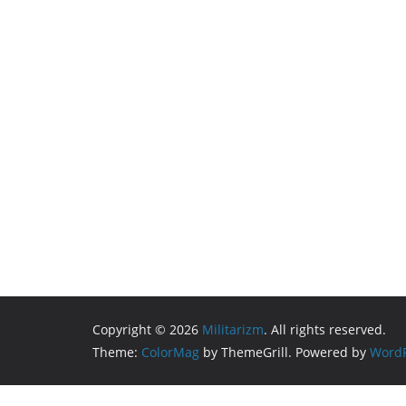
Copyright © 2026
Militarizm
. All rights reserved.
Theme:
ColorMag
by ThemeGrill. Powered by
WordP