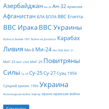
Азербайджан
Ан-32
Армения
Ан-26
Афганистан
ВВС Египта
БЛА
БПЛА
ВВС Ирака
ВВС Украины
Карабах
Война в Заливе 1991
Война на Донбассе
Ливия
Ми-24
Ми-8
Ми-35М
МиГ-21
Повитряны
МиГ-23
МиГ-29
МиГ-23УБ
Силы
Су-25
Су-27
Суэц 1956
Су-24
Украина
Суэцкий кризис 1956
ирано-иракская война
Фолклендская война
Хафтар