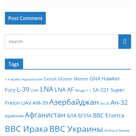
Tags
GNA
Hawker
Exocet
Gloster Meteor
1-я арабо-израильская
LNA
L-39
LNA AF
Fury
SA-321
Super
LDAF
Mirage F-1
Азербайджан
Ан-32
Frelon
UAV
АМ-39
Ан-26
Афганистан
ВВС Египта
БЛА
БПЛА
Армения
ВВС Ирака
ВВС Украины
Война в Заливе