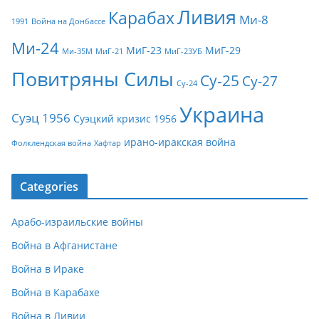
Ливия
Карабах
Ми-8
1991
Война на Донбассе
Ми-24
МиГ-23
МиГ-29
Ми-35М
МиГ-21
МиГ-23УБ
Повитряны Силы
Су-25
Су-27
Су-24
Украина
Суэц 1956
Суэцкий кризис 1956
ирано-иракская война
Фолклендская война
Хафтар
Categories
Арабо-израильские войны
Война в Афганистане
Война в Ираке
Война в Карабахе
Война в Ливии