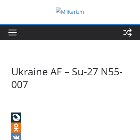
Skip
to
content
Ukraine AF – Su-27 N55-
007
L
i
O