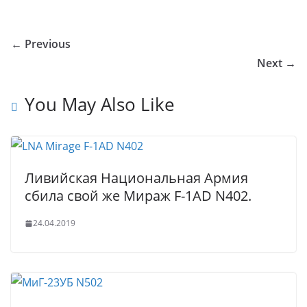
o
o
e
er
e
e
bl
s
g
ar
u
kl
b
dI
st
r
A
g
e
← Previous
r
a
o
n
p
er
Next →
n
ss
o
p
al
ni
k
You May Also Like
ki
Ливийская Национальная Армия
сбила свой же Мираж F-1AD N402.
24.04.2019