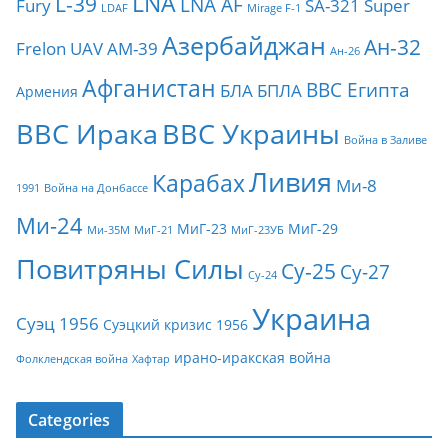
LNA
L-39
LNA AF
Fury
SA-321
Super
LDAF
Mirage F-1
Азербайджан
Ан-32
Frelon
UAV
АМ-39
Ан-26
Афганистан
ВВС Египта
БЛА
БПЛА
Армения
ВВС Ирака
ВВС Украины
Война в Заливе
Ливия
Карабах
Ми-8
1991
Война на Донбассе
Ми-24
МиГ-23
МиГ-29
Ми-35М
МиГ-21
МиГ-23УБ
Повитряны Силы
Су-25
Су-27
Су-24
Украина
Суэц 1956
Суэцкий кризис 1956
ирано-иракская война
Фолклендская война
Хафтар
Categories