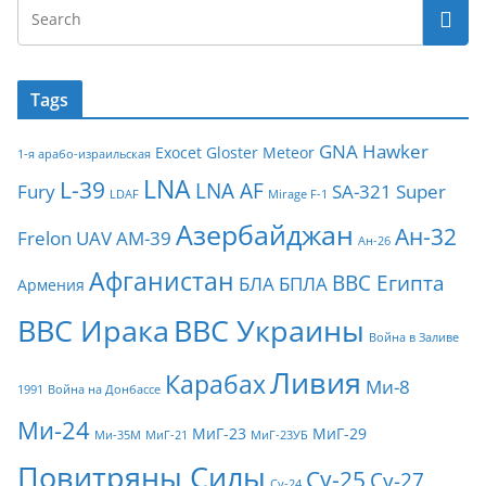
Tags
GNA
Hawker
Exocet
Gloster Meteor
1-я арабо-израильская
LNA
L-39
LNA AF
Fury
SA-321
Super
LDAF
Mirage F-1
Азербайджан
Ан-32
Frelon
UAV
АМ-39
Ан-26
Афганистан
ВВС Египта
БЛА
БПЛА
Армения
ВВС Ирака
ВВС Украины
Война в Заливе
Ливия
Карабах
Ми-8
1991
Война на Донбассе
Ми-24
МиГ-23
МиГ-29
Ми-35М
МиГ-21
МиГ-23УБ
Повитряны Силы
Су-25
Су-27
Су-24