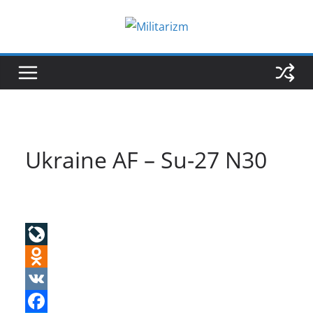
Skip
to
content
Ukraine AF – Su-27 N30
L
i
O
v
d
V