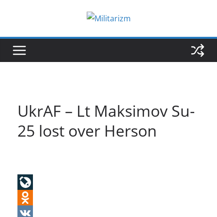
Skip
to
content
UkrAF – Lt Maksimov Su-
25 lost over Herson
L
i
O