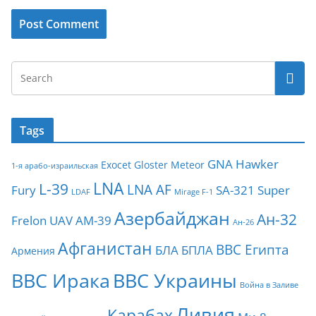
Tags
GNA
Hawker
Exocet
Gloster Meteor
1-я арабо-израильская
LNA
L-39
LNA AF
Fury
SA-321
Super
LDAF
Mirage F-1
Азербайджан
Ан-32
Frelon
UAV
АМ-39
Ан-26
Афганистан
ВВС Египта
БЛА
БПЛА
Армения
ВВС Ирака
ВВС Украины
Война в Заливе
Ливия
Карабах