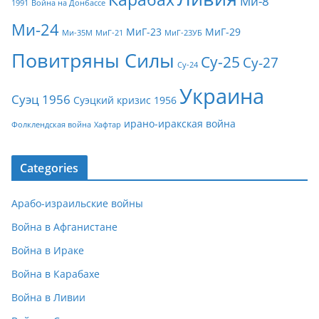
Ми-8
1991
Война на Донбассе
Ми-24
МиГ-23
МиГ-29
Ми-35М
МиГ-21
МиГ-23УБ
Повитряны Силы
Су-25
Су-27
Су-24
Украина
Суэц 1956
Суэцкий кризис 1956
ирано-иракская война
Фолклендская война
Хафтар
Categories
Арабо-израильские войны
Война в Афганистане
Война в Ираке
Война в Карабахе
Война в Ливии