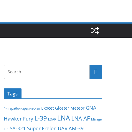
Tags
GNA
Exocet
Gloster Meteor
1-я арабо-израильская
LNA
L-39
LNA AF
Hawker Fury
LDAF
Mirage
SA-321
Super Frelon
UAV
АМ-39
F-1