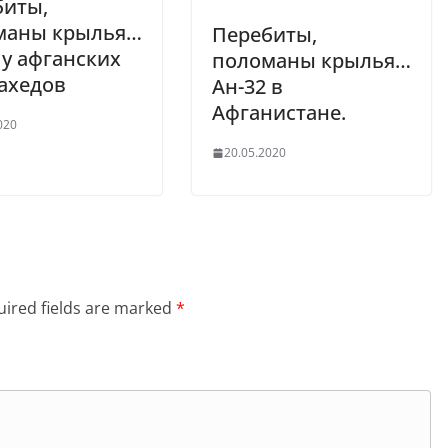
биты,
маны крылья…
Перебиты,
 у афганских
поломаны крылья…
ахедов
Ан-32 в
Афганистане.
020
20.05.2020
ired fields are marked
*