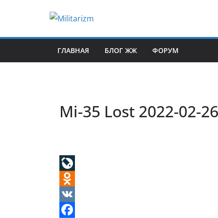
Skip
to
content
ГЛАВНАЯ
БЛОГ ЖЖ
ФОРУМ
Mi-35 Lost 2022-02-2
L
i
O
v
d
V