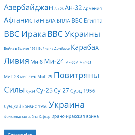
Азербайджан
Ан-32
Армения
Ан-26
Афганистан
ВВС Египта
БЛА
БПЛА
ВВС Ирака
ВВС Украины
Карабах
Война в Заливе 1991
Война на Донбассе
Ливия
Ми-24
Ми-8
Ми-35М
МиГ-21
Повитряны
МиГ-23
МиГ-29
МиГ-23УБ
Силы
Су-25
Су-27
Суэц 1956
Су-24
Украина
Суэцкий кризис 1956
ирано-иракская война
Фолклендская война
Хафтар