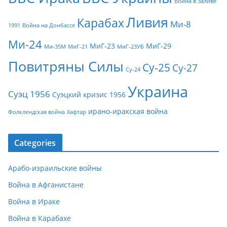
Война в Заливе
Ливия
Карабах
Ми-8
1991
Война на Донбассе
Ми-24
МиГ-23
МиГ-29
Ми-35М
МиГ-21
МиГ-23УБ
Повитряны Силы
Су-25
Су-27
Су-24
Украина
Суэц 1956
Суэцкий кризис 1956
ирано-иракская война
Фолклендская война
Хафтар
Categories
Арабо-израильские войны
Война в Афганистане
Война в Ираке
Война в Карабахе