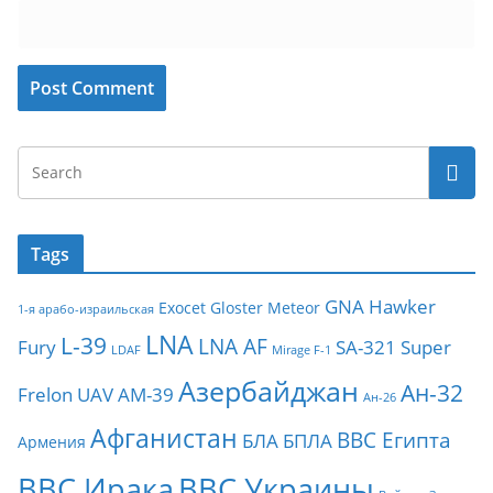
Tags
GNA
Hawker
Exocet
Gloster Meteor
1-я арабо-израильская
LNA
L-39
LNA AF
Fury
SA-321
Super
LDAF
Mirage F-1
Азербайджан
Ан-32
Frelon
UAV
АМ-39
Ан-26
Афганистан
ВВС Египта
БЛА
БПЛА
Армения
ВВС Ирака
ВВС Украины