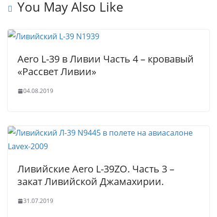
t
p
e
e
You May Also Like
p
r
Aero L-39 в Ливии Часть 4 – кровавый
«Рассвет Ливии»
04.08.2019
Ливийские Aero L-39ZO. Часть 3 –
закат Ливийской Джамахирии.
31.07.2019