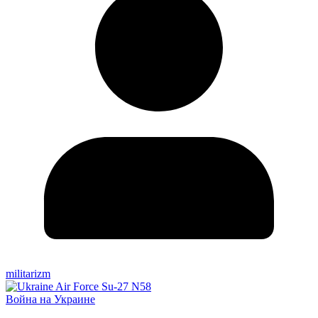
militarizm
Война на Украине