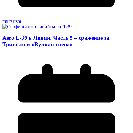
militarizm
Aero L-39 в Ливии. Часть 5 – сражение за
Триполи и «Вулкан гнева»