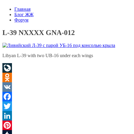
Главная
Блог ЖЖ
Форум
L-39 NXXXX GNA-012
Libyan L-39 with two UB-16 under each wings
LiveJournal
Odnoklassniki
VK
Facebook
Twitter
LinkedIn