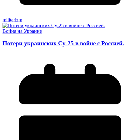
militarizm
Война на Украине
Потери украинских Су-25 в войне с Россией.