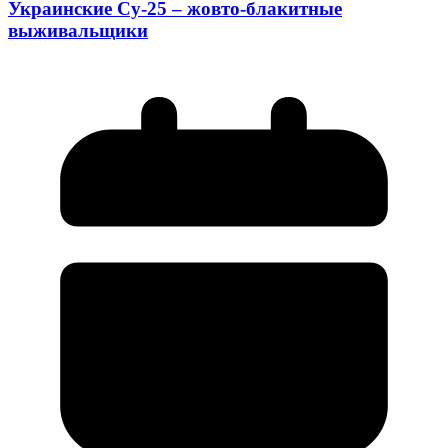
Украинские Су-25 – жовто-блакитные
выживальщики