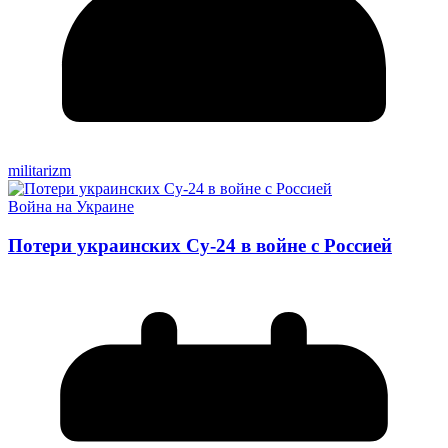
militarizm
Война на Украине
Потери украинских Су-24 в войне с Россией