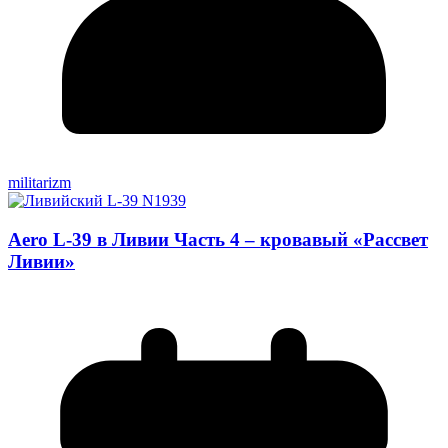
militarizm
Aero L-39 в Ливии Часть 4 – кровавый «Рассвет
Ливии»