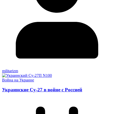
militarizm
Война на Украине
Украинские Су-27 в войне с Россией