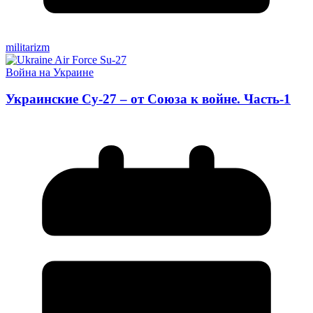
militarizm
Война на Украине
Украинские Су-27 – от Союза к войне. Часть-1