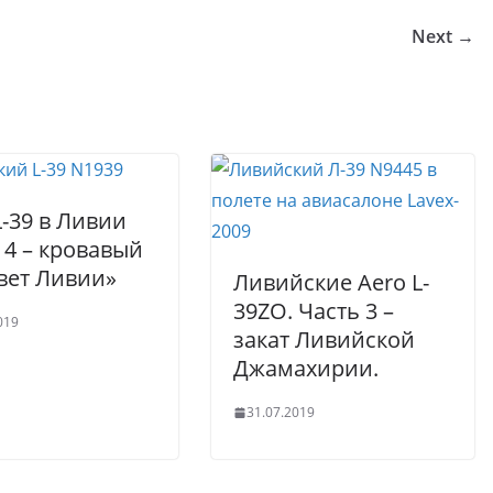
bl
s
g
e
Next →
r
A
er
p
p
L-39 в Ливии
 4 – кровавый
вет Ливии»
Ливийские Aero L-
39ZO. Часть 3 –
019
закат Ливийской
Джамахирии.
31.07.2019