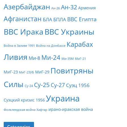
Азербайджан
Ан-32
Армения
Ан-26
Афганистан
ВВС Египта
БЛА
БПЛА
ВВС Ирака
ВВС Украины
Карабах
Война в Заливе 1991
Война на Донбассе
Ливия
Ми-24
Ми-8
Ми-35М
МиГ-21
Повитряны
МиГ-23
МиГ-29
МиГ-23УБ
Силы
Су-25
Су-27
Суэц 1956
Су-24
Украина
Суэцкий кризис 1956
ирано-иракская война
Фолклендская война
Хафтар