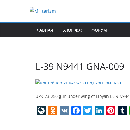
Skip
to
content
ГЛАВНАЯ
БЛОГ ЖЖ
ФОРУМ
L-39 N9441 GNA-009
UPK-23-250 gun under wing of Libyan L-39 N944
Li
O
V
F
T
Li
Pi
v
d
K
a
w
n
nt
eJ
n
c
itt
k
er