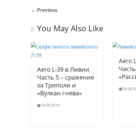
o
o
e
er
e
e
← Previous
u
kl
b
dI
st
r
a
o
n
You May Also Like
n
ss
o
al
ni
k
ki
Aero 
Часть
Aero L-39 в Ливии.
«Расс
Часть 5 – сражение
за Триполи и
04.08.2
«Вулкан гнева»
16.08.2019