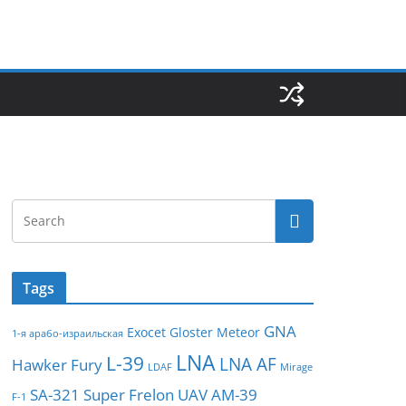
Tags
GNA
Exocet
Gloster Meteor
1-я арабо-израильская
LNA
L-39
LNA AF
Hawker Fury
LDAF
Mirage
SA-321
Super Frelon
UAV
АМ-39
F-1